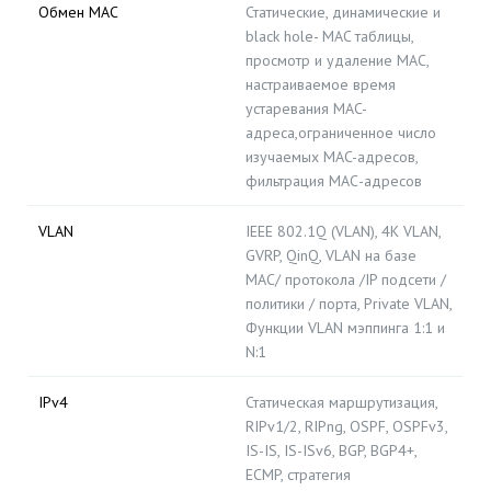
Обмен MAC
Статические, динамические и
black hole- MAC таблицы,
просмотр и удаление MAC,
настраиваемое время
устаревания MAC-
адреса,ограниченное число
изучаемых MAC-адресов,
фильтрация МАС-адресов
VLAN
IEEE 802.1Q (VLAN), 4K VLAN,
GVRP, QinQ, VLAN на базе
MAC/ протокола /IP подсети /
политики / порта, Private VLAN,
Функции VLAN мэппинга 1:1 и
N:1
IPv4
Статическая маршрутизация,
RIPv1/2, RIPng, OSPF, OSPFv3,
IS-IS, IS-ISv6, BGP, BGP4+,
ECMP, стратегия