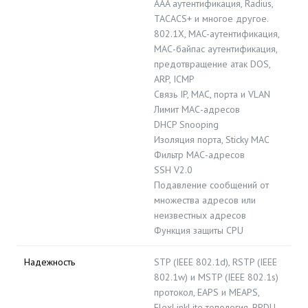
AAA аутентификация, Radius,
TACACS+ и многое другое.
802.1X, MAC-аутентификация,
MAС-байпас аутентификация,
предотвращение атак DOS,
ARP, ICMP
Связь IP, MAC, порта и VLAN
Лимит МАС-адресов
DHCP Snooping
Изоляция порта, Sticky MAC
Фильтр МАС-адресов
SSH V2.0
Подавление сообщений от
множества адресов или
неизвестных адресов
Функция защиты CPU
Надежность
STP (IEEE 802.1d), RSTP (IEEE
802.1w) и MSTP (IEEE 802.1s)
протокол, EAPS и MEAPS,
FlexLinkLite топология, BPDU