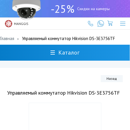
+7
-25%
(727)
Скидки на камеры
317-
61-
61
MANGGIS
Главная
Управляемый коммутатор Hikvision DS-3E3756TF
Каталог
Назад
Управляемый коммутатор Hikvision DS-3E3756TF