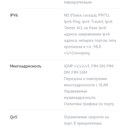
маршрутизации
IPV6
ND (Поиск соседа), PMTU,
Ipv6 Ping, Ipv6 Tracert, Ipv6
Telnet, ACL на базе Ipv6
адреса, направления Ipv6
адреса, четырех портов, типа
протокола и т.п., MLD
v1/v2snooping
Многоадресность
IGMP v1/v2/v3, PIM-SM, PIM-
DM, PIM-SSM
Передача и повторение
многоадресности с VLAN
Управляемая
мультиадресность
Статистика трафика по порту
QoS
Ограничение скорости на
порт, 8 приоритетных