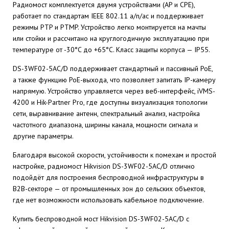
Радиомост комплектуется двумя устройствами (AP и CPE),
работает по стандартам IEEE 802.11 a/n/ac и поддерживает
режимы PTP и PTMP. Устройство легко монтируется на мачты
или стойки и рассчитано на круглогодичную эксплуатацию при
температуре от -30°C до +65°C. Класс защиты корпуса — IP55.
DS-3WF02-5AC/D поддерживает стандартный и пассивный PoE,
а также функцию PoE-выхода, что позволяет запитать IP-камеру
напрямую. Устройство управляется через веб-интерфейс, iVMS-
4200 и Hik-Partner Pro, где доступны визуализация топологии
сети, выравнивание антенн, спектральный анализ, настройка
частотного диапазона, ширины канала, мощности сигнала и
другие параметры.
Благодаря высокой скорости, устойчивости к помехам и простой
настройке, радиомост Hikvision DS-3WF02-5AC/D отлично
подойдёт для построения беспроводной инфраструктуры в
B2B-секторе — от промышленных зон до сельских объектов,
где нет возможности использовать кабельное подключение.
Купить беспроводной мост Hikvision DS-3WF02-5AC/D с