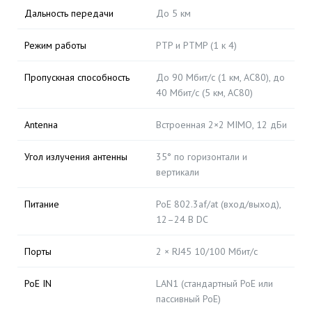
Дальность передачи
До 5 км
Режим работы
PTP и PTMP (1 к 4)
Пропускная способность
До 90 Мбит/с (1 км, AC80), до
40 Мбит/с (5 км, AC80)
Аntenна
Встроенная 2×2 MIMO, 12 дБи
Угол излучения антенны
35° по горизонтали и
вертикали
Питание
PoE 802.3af/at (вход/выход),
12–24 В DC
Порты
2 × RJ45 10/100 Мбит/с
PoE IN
LAN1 (стандартный PoE или
пассивный PoE)