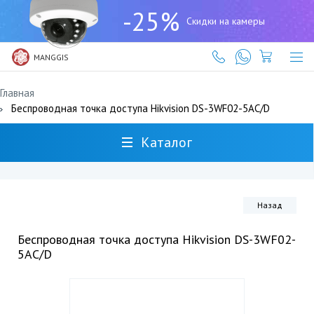
+7
-25%
(727)
Скидки на камеры
317-
61-
61
MANGGIS
Главная
Беспроводная точка доступа Hikvision DS-3WF02-5AC/D
Каталог
Назад
Беспроводная точка доступа Hikvision DS-3WF02-
5AC/D