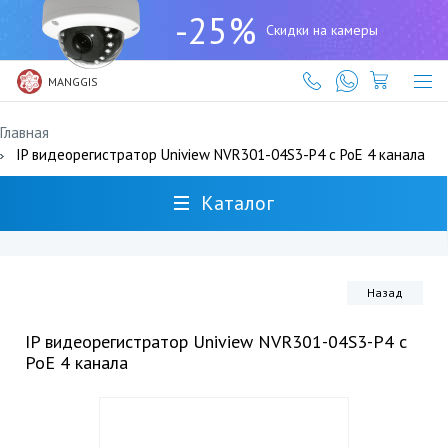
+7
-25%
(727)
Скидки на камеры
317-
61-
61
MANGGIS
Главная
IP видеорегистратор Uniview NVR301-04S3-P4 с PoE 4 канала
Каталог
Назад
IP видеорегистратор Uniview NVR301-04S3-P4 с
PoE 4 канала