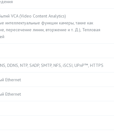
едения
тий VCA (Video Content Analytics)
е интеллектуальные функции камеры, такие как
, пересечение линии, вторжение и т. Д.), Тепловая
дей
 DNS, DDNS, NTP, SADP, SMTP, NFS, iSCSI, UPnP™, HTTPS
й Ethernet
й Ethernet