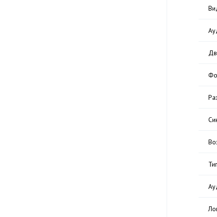
Ви
Ау
Дв
Фо
Ра
Си
Во
Ти
Ау
Ло