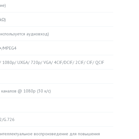
ие)
 kΩ)
Ω, используется аудиовход)
4+/MPEG4
1080p/ UXGA/ 720p/ VGA/ 4CIF/DCIF/ 2CIF/ CIF/ QCIF
5 каналов @ 1080p (30 к/с)
2/G.726
 интеллектуальное воспроизведение для повышения