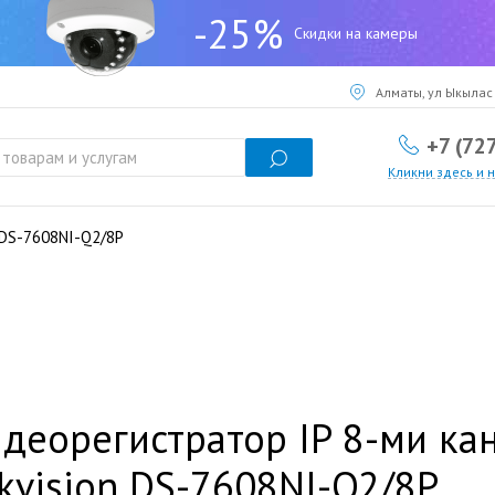
-25%
Скидки на камеры
Алматы, ул Ыкылас 
+7 (72
Кликни здесь и 
 DS-7608NI-Q2/8P
деорегистратор IP 8-ми ка
kvision DS-7608NI-Q2/8P