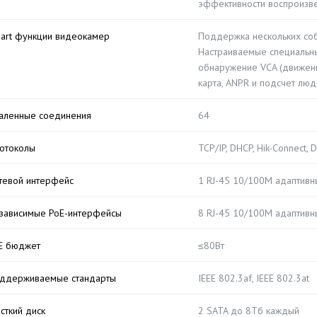
эффективности воспроизв
art функции видеокамер
Поддержка нескольких собы
Настраиваемые специальны
обнаружение VCA (движение
карта, ANPR и подсчет лю
аленные соединения
64
отоколы
TCP/IP, DHCP, Hik-Connect,
тевой интерфейс
1 RJ-45 10/100M адаптивны
зависимые PoE-интерфейсы
8 RJ-45 10/100M адаптивны
E бюджет
≤80Вт
ддерживаемые стандарты
IEEE 802.3af, IEEE 802.3at
сткий диск
2 SATA до 8Тб каждый