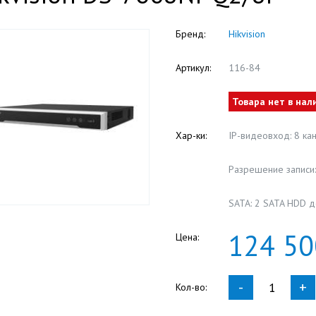
Бренд:
Hikvision
Артикул:
116-84
Товара нет в нал
Хар-ки:
IP-видеовход: 8 ка
Разрешение записи:
SATA: 2 SATA HDD 
124
50
Цена:
-
+
Кол-во: