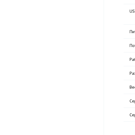
US
Пи
По
Ра
Ра
Ве
Се
Се