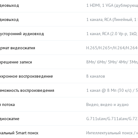
деовыход
1 HDMI, 1 VGA (дублирующ
диовыход
1 канала, RCA (Линейный, 1
усторонний аудиовход
1 канал, RCA (2.0 Vp-p, 1k
рмат видеосжатия
H.265/H.265+/H.264/H.26
зрешение записи
8Мп/ 6Мп/ 5Мп/ 4Мп/ 3Мп/ 
нхронное воспроизведение
8 каналов
зможность воспроизведения
1 канал @ 8 Мп (30 к/с) / 
п потока
Видео, видео и аудио
диосжатие
G.711ulaw/G.711alaw/G.72
кальный Smart поиск
Интеллектуальный поиск /