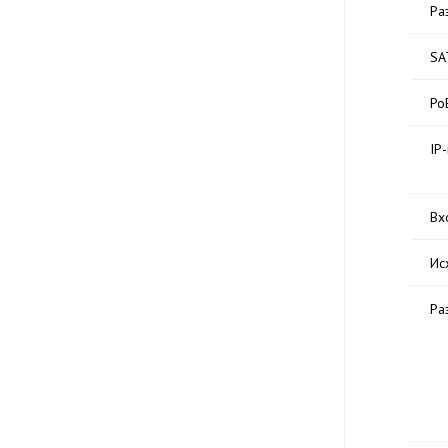
Ра
SA
Po
IP
Вх
Ис
Ра