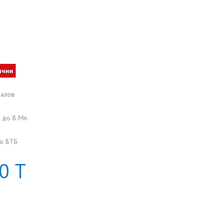
ичии
налов
 до 8 Mп
до 8ТБ
0
Т