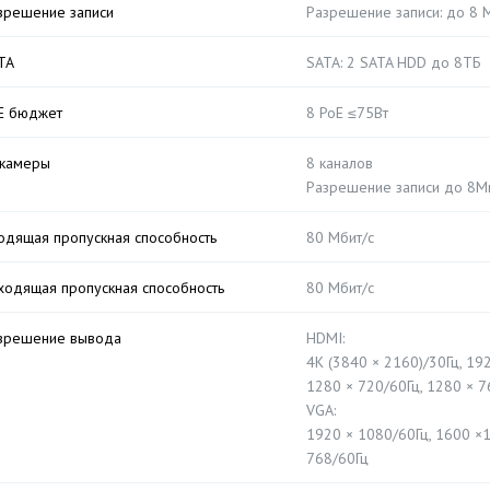
зрешение записи
Разрешение записи: до 8 
TA
SATA: 2 SATA HDD до 8ТБ
E бюджет
8 PoE ≤75Вт
-камеры
8 каналов
Разрешение записи до 8М
одящая пропускная способность
80 Мбит/с
ходящая пропускная способность
80 Мбит/с
зрешение вывода
HDMI:
4K (3840 × 2160)/30Гц, 19
1280 × 720/60Гц, 1280 × 7
VGA:
1920 × 1080/60Гц, 1600 ×1
768/60Гц