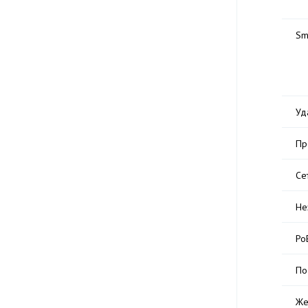
Sm
Уд
Пр
Се
Не
Po
По
Же