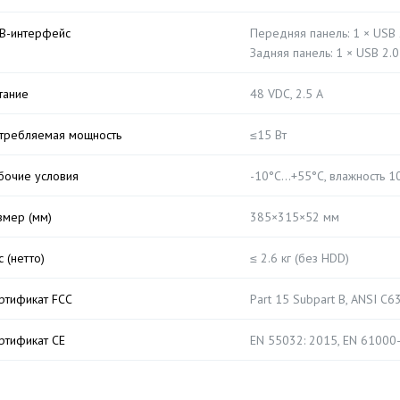
B-интерфейс
Передняя панель: 1 × USB 
Задняя панель: 1 × USB 2.0
тание
48 VDC, 2.5 A
требляемая мощность
≤15 Вт
бочие условия
-10°C...+55°C, влажность
змер (мм)
385×315×52 мм
с (нетто)
≤ 2.6 кг (без HDD)
ртификат FCC
Part 15 Subpart B, ANSI C6
ртификат CE
EN 55032: 2015, EN 61000-