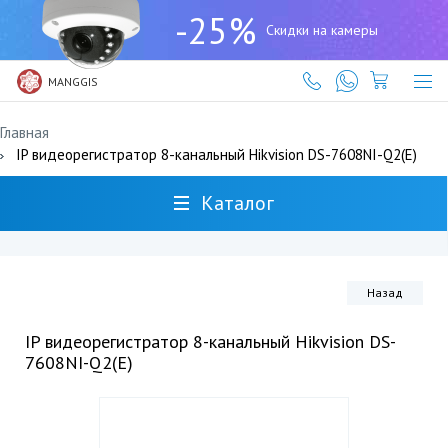
+7
-25%
(727)
Скидки на камеры
317-
61-
61
MANGGIS
Главная
IP видеорегистратор 8-канальный Hikvision DS-7608NI-Q2(E)
Каталог
Назад
IP видеорегистратор 8-канальный Hikvision DS-
7608NI-Q2(E)