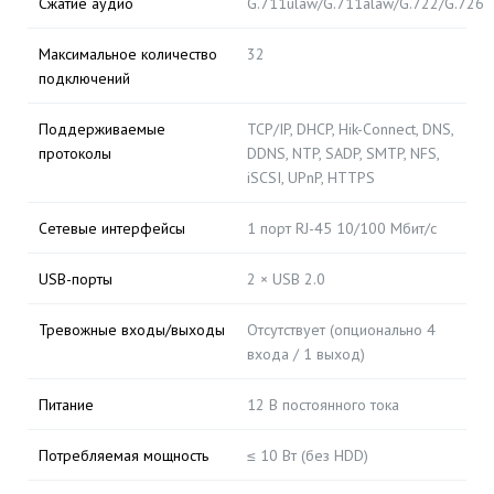
Сжатие аудио
G.711ulaw/G.711alaw/G.722/G.726
Максимальное количество
32
подключений
Поддерживаемые
TCP/IP, DHCP, Hik-Connect, DNS,
протоколы
DDNS, NTP, SADP, SMTP, NFS,
iSCSI, UPnP, HTTPS
Сетевые интерфейсы
1 порт RJ-45 10/100 Мбит/с
USB-порты
2 × USB 2.0
Тревожные входы/выходы
Отсутствует (опционально 4
входа / 1 выход)
Питание
12 В постоянного тока
Потребляемая мощность
≤ 10 Вт (без HDD)