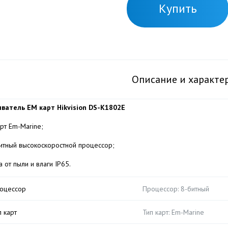
Купить
Описание и характе
ватель EM карт Hikvision DS-K1802E
арт Em-Marine;
итный высокоскоростной процессор;
 от пыли и влаги IP65.
оцессор
Процессор: 8-битный
п карт
Тип карт: Em-Marine