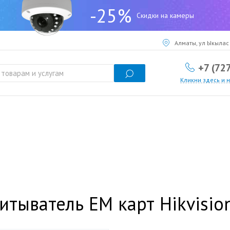
-25%
Скидки на камеры
Алматы, ул Ыкылас 
+7 (72
Кликни здесь и 
итыватель EM карт Hikvisi