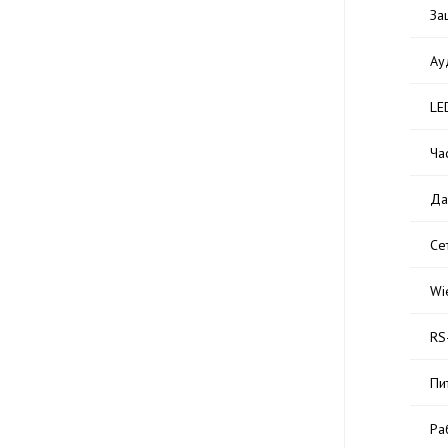
За
Ау
LE
Ча
Да
Се
Wi
RS
Пи
Ра