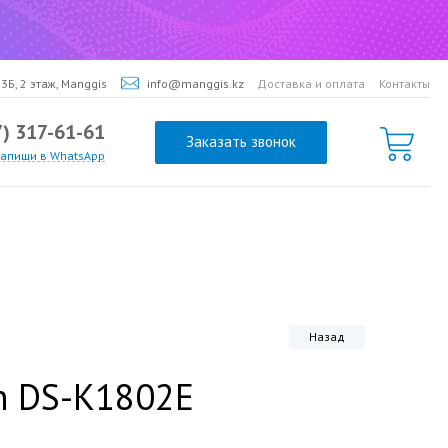
3Б, 2 этаж, Manggis
info@manggis.kz
Доставка и оплата
Контакты
7) 317-61-61
Заказать звонок
напиши в WhatsApp
Назад
on DS-K1802E