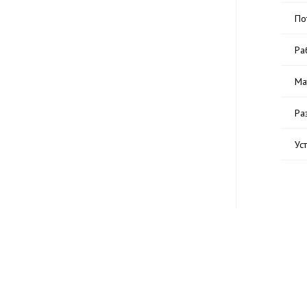
По
Ра
Ма
Ра
Ус