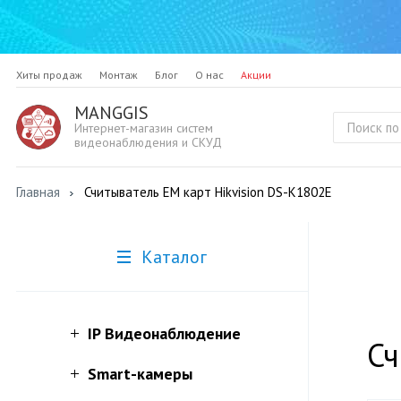
Хиты продаж
Монтаж
Блог
О нас
Акции
MANGGIS
Интернет-магазин систем
видеонаблюдения и СКУД
Главная
Считыватель EM карт Hikvision DS-K1802E
Каталог
IP Видеонаблюдение
Сч
Smart-камеры