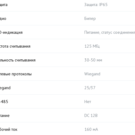
щита
Защита: IP65
дио
Бипер
D-индикация
Питание, статус соединен
стота считывания
125 МГц
льность считывания
30-50 мм
тевые протоколы
Wiegand
egand
25/37
-485
Нет
тание
DC 12В
бочий ток
160 мА