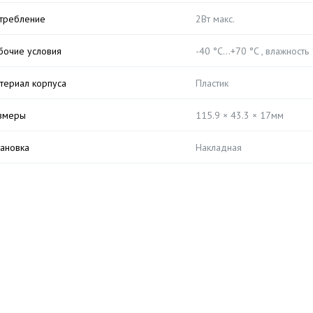
требление
2Вт макс.
бочие условия
-40 °C…+70 °C , влажность
териал корпуса
Пластик
змеры
115.9 × 43.3 × 17мм
тановка
Накладная