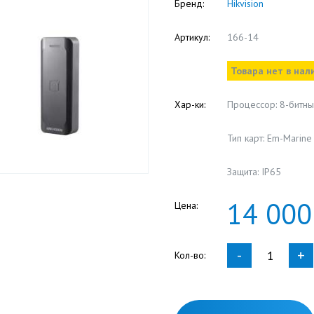
Бренд:
Hikvision
Артикул:
166-14
Товара нет в нал
Хар-ки:
Процессор: 8-битн
Тип карт: Em-Marine
Защита: IP65
14
000
Цена:
-
+
Кол-во: