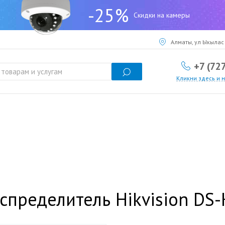
-25%
Скидки на камеры
Алматы, ул Ыкылас 
+7 (72
Кликни здесь и 
спределитель Hikvision DS