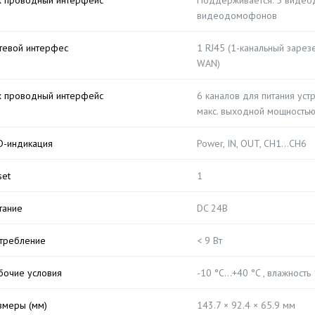
х проводный интерфейс
Поддерживается: 5 видео
видеодомофонов
тевой интерфес
1 RJ45 (1-канальный зарез
WAN)
х проводный интерфейс
6 каналов для питания уст
макс. выходной мощностью
D-индикация
Power, IN, OUT, CH1…CH6
set
1
тание
DC 24В
требление
< 9 Вт
бочие условия
-10 °C…+40 °C , влажность
змеры (мм)
143.7 × 92.4 × 65.9 мм