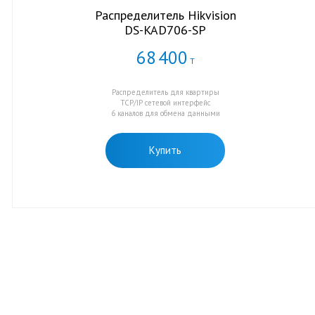
Распределитель Hikvision
DS-KAD706-SP
68
400
Т
Распределитель для квартиры
TCP/IP сетевой интерфейс
6 каналов для обмена данными
Купить