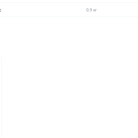
с
0,9 кг