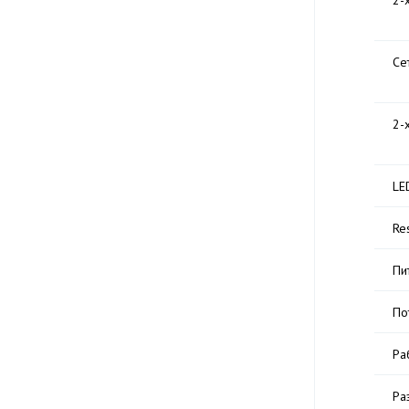
2-
Се
2-
LE
Re
Пи
По
Ра
Ра