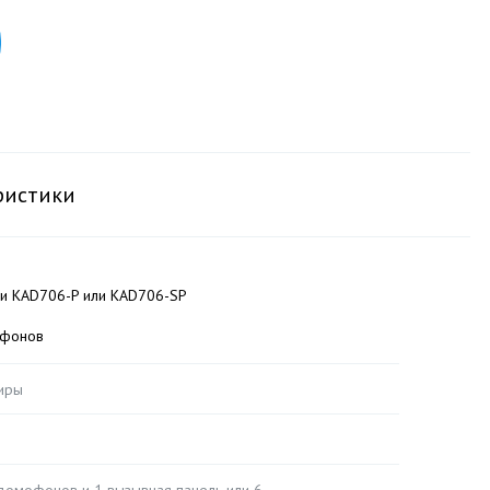
ристики
 и KAD706-P или KAD706-SP
офонов
иры