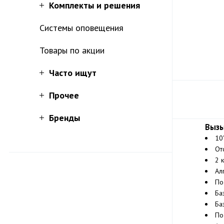
Комплекты и решения
Системы оповещения
Товары по акции
Часто ищут
Прочее
Бренды
Вызы
10
От
2 
Ал
По
Ба
Ба
По