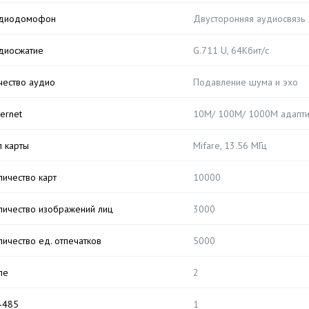
диодомофон
Двусторонняя аудиосвязь
диосжатие
G.711 U, 64Кбит/с
чество аудио
Подавление шума и эхо
hernet
10M/ 100M/ 1000M адапти
п карты
Mifare, 13.56 МГц
личество карт
10000
личество изображений лиц
3000
личество ед. отпечатков
5000
ле
2
-485
1