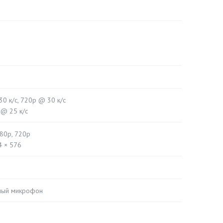
0 к/с, 720p @ 30 к/с
 @ 25 к/с
080p, 720p
4 × 576
ный микрофон