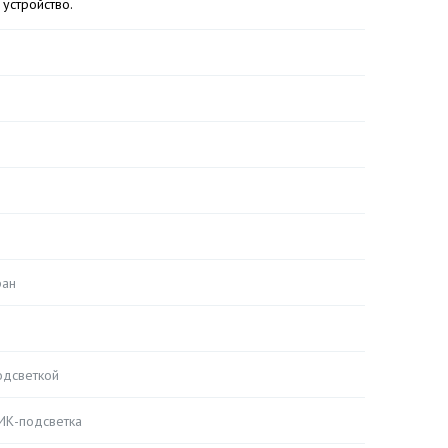
 устройство.
ран
одсветкой
 ИК-подсветка