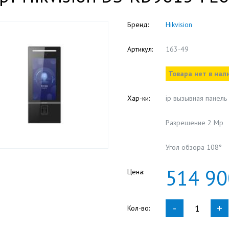
Бренд:
Hikvision
Артикул:
163-49
Товара нет в нал
Хар-ки:
ip вызывная панель
Разрешение 2 Мр
Угол обзора 108°
514
90
Цена:
-
+
Кол-во: