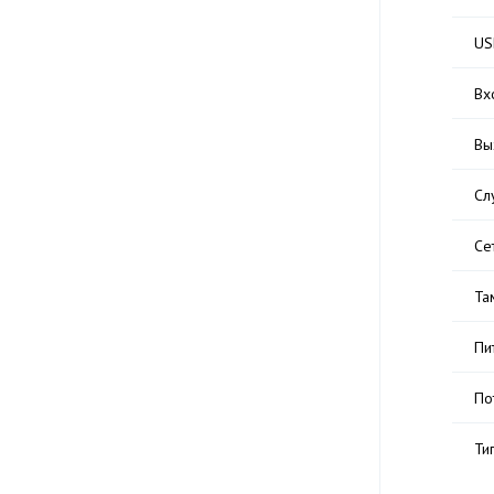
US
Вх
Вы
Сл
Се
Та
Пи
По
Ти