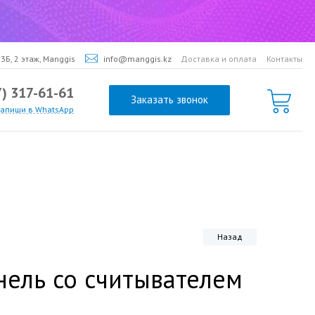
3Б, 2 этаж, Manggis
info@manggis.kz
Доставка и оплата
Контакты
7) 317-61-61
Заказать звонок
напиши в WhatsApp
Назад
нель со считывателем