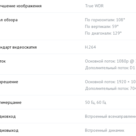
учшение изображения
True WDR
ол обзора
По горизонтали: 108°
По вертикали: 59°
По диагонали: 129°
андарт видеосжатия
H.264
ток
Основной поток: 1080p @ 3
Дополнительный поток: D1
зрешение
Основной поток: 1920 × 1
Дополнительный поток: 70
тимерцание
50 Гц, 60 Гц
диовход
Встроенный всенаправлен
диовыход
Встроенный динамик