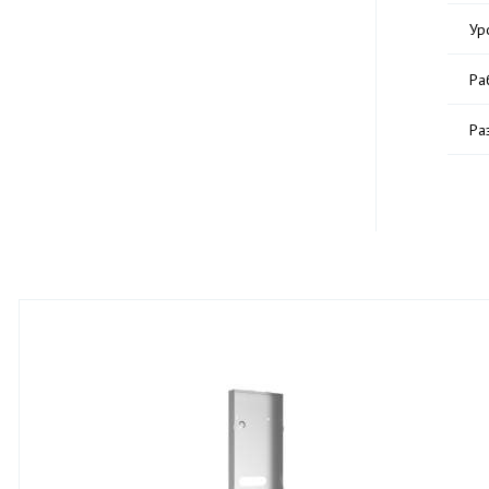
Ур
Ра
Ра