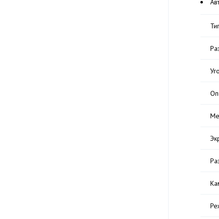
Ав
Ти
Ра
Уг
Оп
Ме
Эк
Ра
Ка
Ре