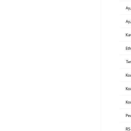
Ау
Ау
Ка
Et
Ти
Ко
Ко
Ко
Ре
RS