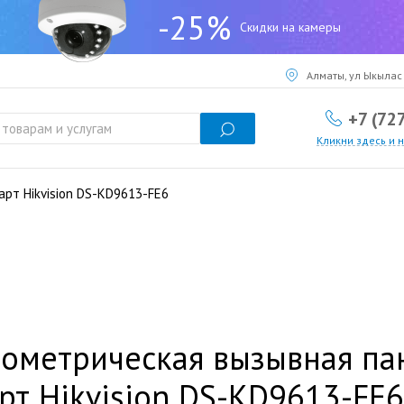
-25%
Скидки на камеры
Алматы, ул Ыкылас 
+7 (72
Кликни здесь и 
рт Hikvision DS-KD9613-FE6
ометрическая вызывная па
рт Hikvision DS-KD9613-FE6