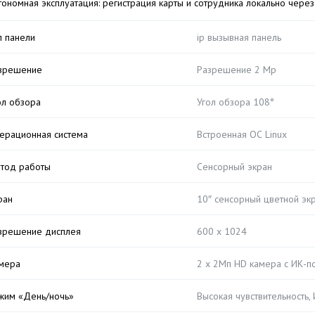
тономная эксплуатация: регистрация карты и сотрудника локально через
п панели
ip вызывная панель
зрешение
Разрешение 2 Мр
ол обзора
Угол обзора 108°
ерационная система
Встроенная ОС Linux
тод работы
Сенсорный экран
ран
10″ сенсорный цветной эк
зрешение дисплея
600 x 1024
мера
2 x 2Мп HD камера с ИК-п
жим «День/ночь»
Высокая чувствительность,