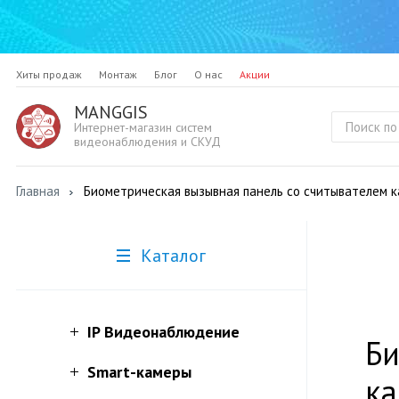
Хиты продаж
Монтаж
Блог
О нас
Акции
MANGGIS
Интернет-магазин систем
видеонаблюдения и СКУД
Главная
Биометрическая вызывная панель со считывателем ка
Каталог
IP Видеонаблюдение
Би
Smart-камеры
ка