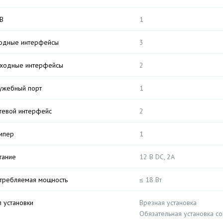
B
1
одные интерфейсы
3
ходные интерфейсы
2
ужебный порт
1
тевой интерфейс
2
мпер
1
тание
12 В DC, 2A
требляемая мощность
≤ 18 Вт
п установки
Врезная установка
Обязательная установка с