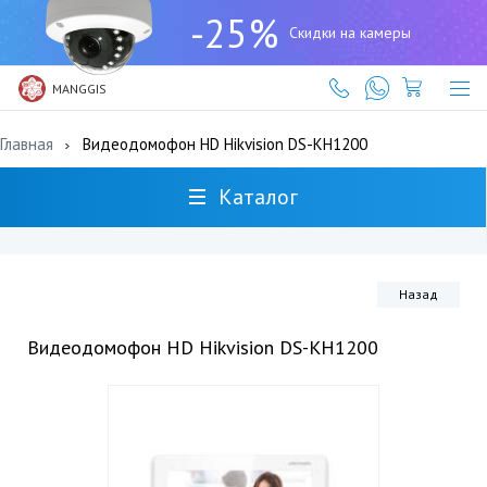
+7
-25%
(727)
Скидки на камеры
317-
61-
61
MANGGIS
Главная
Видеодомофон HD Hikvision DS-KH1200
Каталог
Назад
Видеодомофон HD Hikvision DS-KH1200