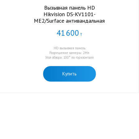
Вызывная панель HD
Hikvision DS-KV1101-
ME2/Surface антивандальная
41
600
Т
HD вызывная панель
Разрешение камеры: 2Мп
Угол обзора: 100° по горизонтали
Купить