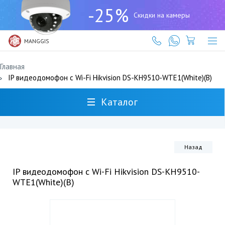
+7
-25%
(727)
Скидки на камеры
317-
61-
61
MANGGIS
Главная
IP видеодомофон c Wi-Fi Hikvision DS-KH9510-WTE1(White)(B)
Каталог
Назад
IP видеодомофон c Wi-Fi Hikvision DS-KH9510-
WTE1(White)(B)