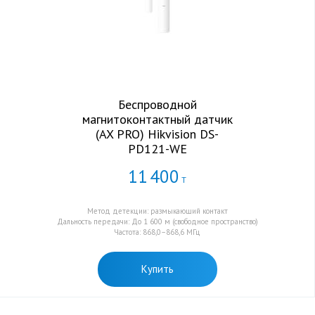
Беспроводной
магнитоконтактный датчик
(AX PRO) Hikvision DS-
PD121-WE
11
400
Т
Метод детекции: размыкающий контакт
Дальность передачи: До 1 600 м (свободное пространство)
Частота: 868,0–868,6 МГц
Купить