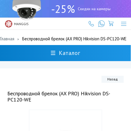
+7
-25%
(727)
Скидки на камеры
317-
61-
61
MANGGIS
Главная
Беспроводной брелок (AX PRO) Hikvision DS-PC120-WE
Каталог
Назад
Беспроводной брелок (AX PRO) Hikvision DS-
PC120-WE