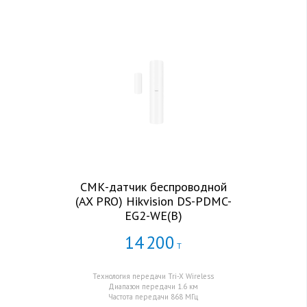
СМК-датчик беспроводной
(AX PRO) Hikvision DS-PDMC-
EG2-WE(B)
14
200
Т
Технология передачи Tri-X Wireless
Диапазон передачи 1.6 км
Частота передачи 868 МГц