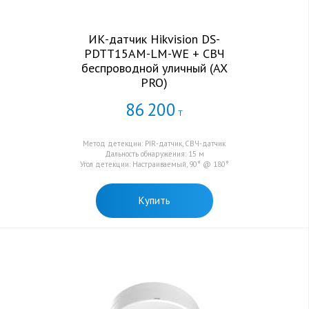
ИК-датчик Hikvision DS-
PDTT15AM-LM-WE + СВЧ
беспроводной уличный (AX
PRO)
86
200
Т
Метод детекции: PIR-датчик, СВЧ-датчик
Дальность обнаружения: 15 м
Угол детекции: Настраиваемый, 90° @ 180°
Купить