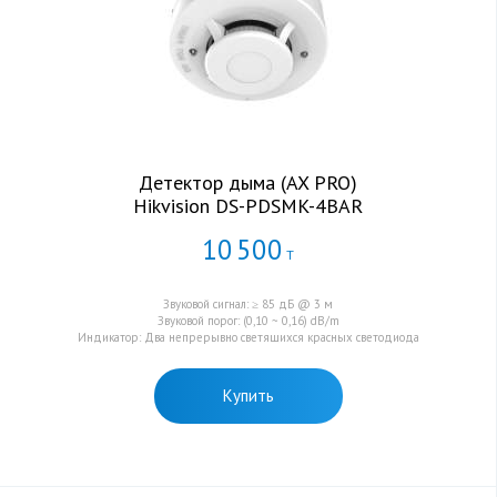
Детектор дыма (AX PRO)
Hikvision DS-PDSMK-4BAR
10
500
Т
Звуковой сигнал: ≥ 85 дБ @ 3 м
Звуковой порог: (0,10 ~ 0,16) dB/m
Индикатор: Два непрерывно светящихся красных светодиода
Купить