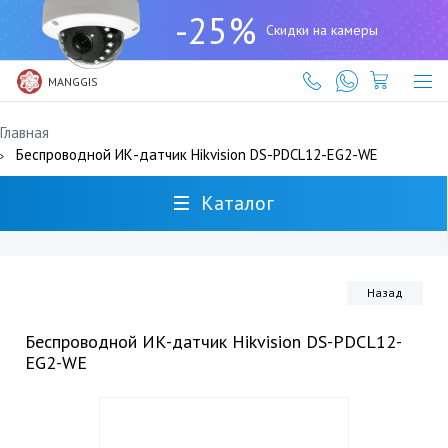
+7
-25%
(727)
Скидки на камеры
317-
61-
61
MANGGIS
Главная
Беспроводной ИК-датчик Hikvision DS-PDCL12-EG2-WE
Каталог
Назад
Беспроводной ИК-датчик Hikvision DS-PDCL12-
EG2-WE