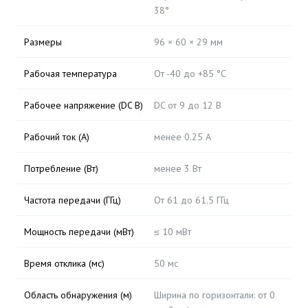
38°
Размеры
96 × 60 × 29 мм
Рабочая температура
От -40 до +85 °С
Рабочее напряжение (DC В)
DC от 9 до 12 В
Рабочий ток (А)
менее 0.25 A
Потребление (Вт)
менее 3 Вт
Частота передачи (ГГц)
От 61 до 61.5 ГГц
Мощность передачи (мВт)
≤ 10 мВт
Время отклика (мс)
50 мс
Область обнаружения (м)
Ширина по горизонтали: от 0