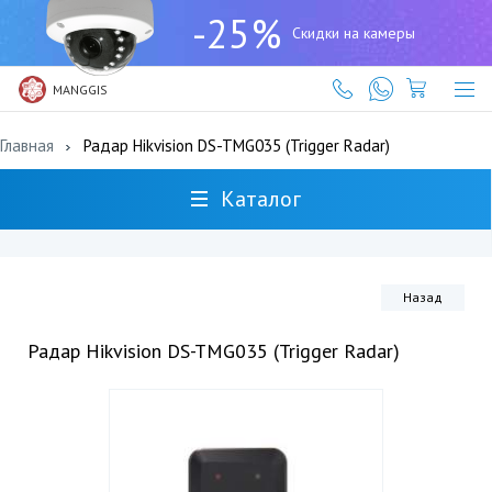
+7
-25%
(727)
Скидки на камеры
317-
61-
61
MANGGIS
Главная
Радар Hikvision DS-TMG035 (Trigger Radar)
Каталог
Назад
Радар Hikvision DS-TMG035 (Trigger Radar)