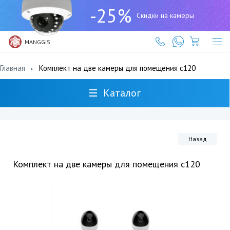
+7
-25%
(727)
Скидки на камеры
317-
61-
61
MANGGIS
Главная
Комплект на две камеры для помещения c120
Каталог
Назад
Комплект на две камеры для помещения c120