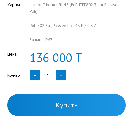
Хар-ки:
1 порт Ethernet RJ-45 (PoE IEEE802.3at и Passive
PoE)
PoE 802.3at, Passive PoE 48 В / 0,5 А
Защита: IP67
136
000
Т
Цена:
-
+
Кол-во:
Купить