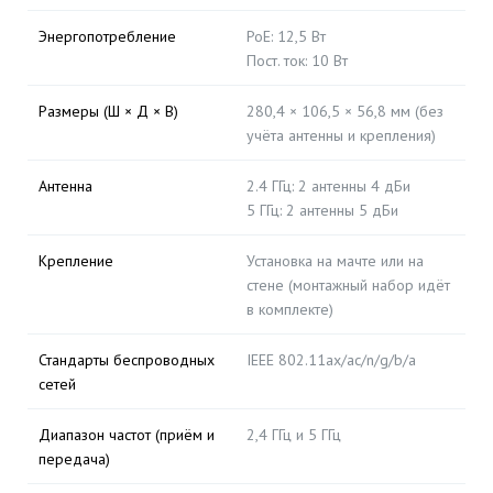
Энергопотребление
PoE: 12,5 Вт
Пост. ток: 10 Вт
Размеры (Ш × Д × В)
280,4 × 106,5 × 56,8 мм (без
учёта антенны и крепления)
Антенна
2.4 ГГц: 2 антенны 4 дБи
5 ГГц: 2 антенны 5 дБи
Крепление
Установка на мачте или на
стене (монтажный набор идёт
в комплекте)
Стандарты беспроводных
IEEE 802.11ax/ac/n/g/b/a
сетей
Диапазон частот (приём и
2,4 ГГц и 5 ГГц
передача)