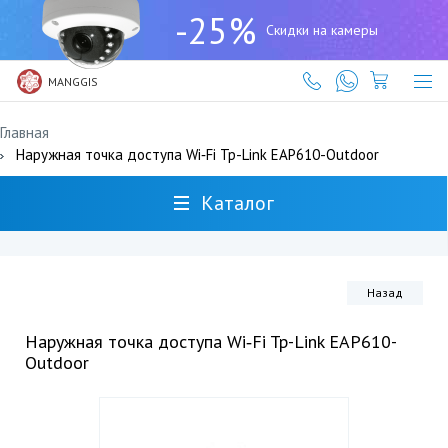
+7
-25%
(727)
Скидки на камеры
317-
61-
61
MANGGIS
Главная
Наружная точка доступа Wi‑Fi Tp-Link EAP610-Outdoor
Каталог
Назад
Наружная точка доступа Wi‑Fi Tp-Link EAP610-
Outdoor