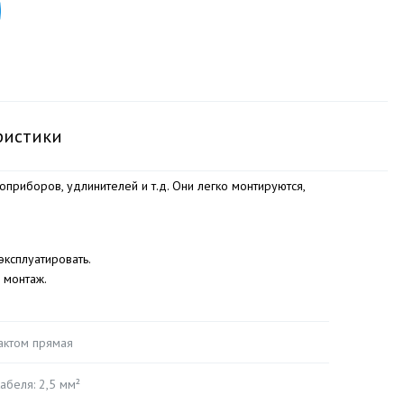
ристики
приборов, удлинителей и т.д. Они легко монтируются,
ксплуатировать.
 монтаж.
актом прямая
абеля: 2,5 мм²