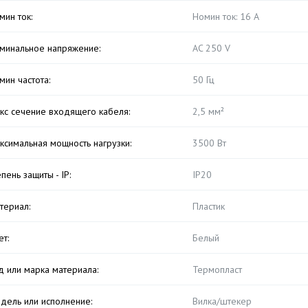
мин ток:
Номин ток: 16 А
минальное напряжение:
AC 250 V
мин частота:
50 Гц
кс сечение входящего кабеля:
2,5 мм²
ксимальная мощность нагрузки:
3500 Вт
епень защиты - IP:
IP20
териал:
Пластик
ет:
Белый
д или марка материала:
Термопласт
дель или исполнение:
Вилка/штекер