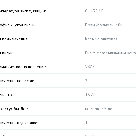
мпература эксплуатации:
0...+35 °C
офиль - угол вилки:
Прям./прямолинейн.
п подключения:
Клемма винтовая
п вилки:
Вилка с заземляющим конт
иматическое исполнение:
УХЛ4
личество полюсов:
2
мин ток:
16 А
ок службы, Лет:
не менее 5 лет
личество в упаковке:
1