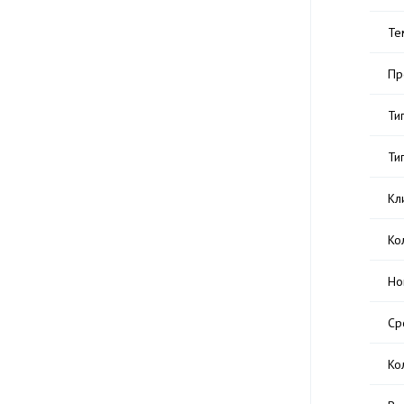
Те
Пр
Ти
Ти
Кл
Ко
Но
Ср
Ко