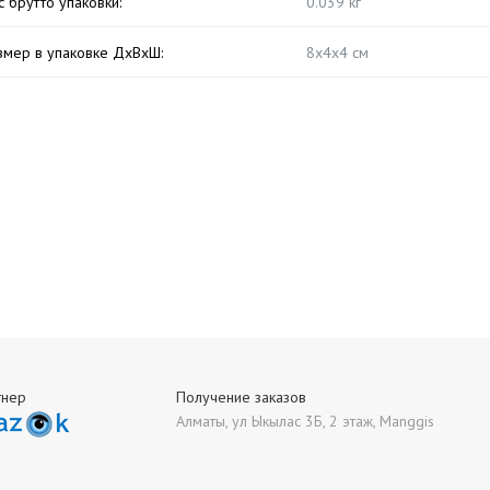
с брутто упаковки:
0.039 кг
змер в упаковке ДхВхШ:
8х4х4 см
тнер
Получение заказов
Алматы, ул Ыкылас 3Б, 2 этаж, Manggis