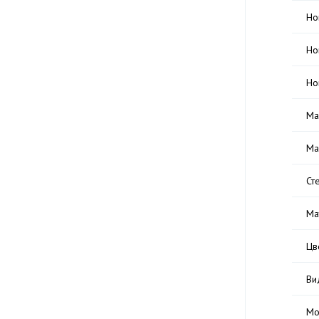
Но
Но
Но
Ма
Ма
Ст
Ма
Цв
Ви
Мо