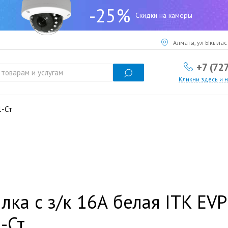
-25%
Скидки на камеры
Алматы, ул Ыкылас 
+7 (72
Кликни здесь и 
1-Ст
лка с з/к 16А белая ITK EV
-Ст