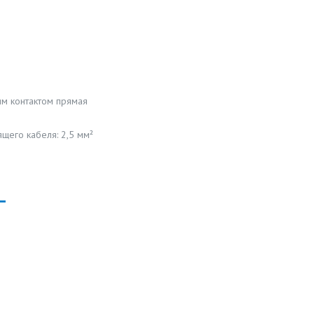
им контактом прямая
щего кабеля: 2,5 мм²
Т