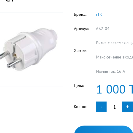
Бренд:
iTK
Артикул:
682-04
Вилка с заземляющ
Хар-ки:
Макс сечение входя
Номин ток: 16 А
1
000
Цена:
-
+
Кол-во: