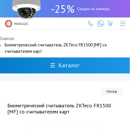
+7
-25%
(727)
Скидки на камеры
317-
61-
61
MANGGIS
Главная
Биометрический считыватель ZKTeco FR1500 [MF] со
считывателем карт
Каталог
Назад
Биометрический считыватель ZKTeco FR1500
[MF] со считывателем карт