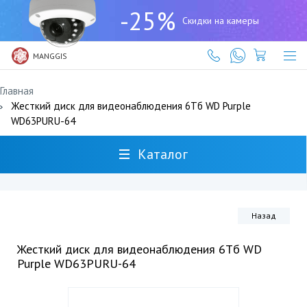
+7
-25%
(727)
Скидки на камеры
317-
61-
61
MANGGIS
Главная
Жесткий диск для видеонаблюдения 6Тб WD Purple
WD63PURU-64
Каталог
Назад
Жесткий диск для видеонаблюдения 6Тб WD
Purple WD63PURU-64