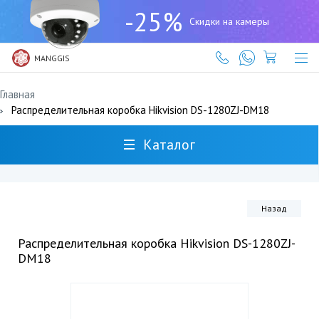
+7
-25%
(727)
Скидки на камеры
317-
61-
61
MANGGIS
Главная
Распределительная коробка Hikvision DS-1280ZJ-DM18
Каталог
Назад
Распределительная коробка Hikvision DS-1280ZJ-
DM18