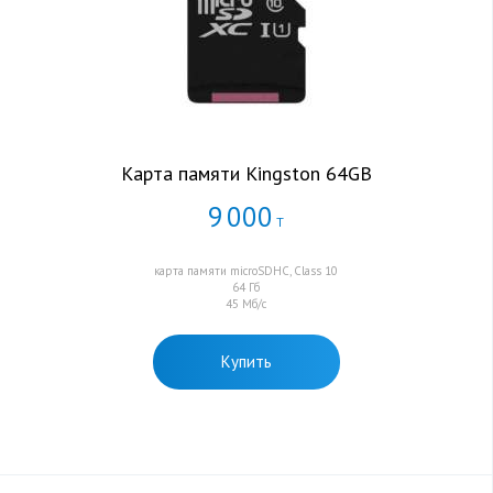
Карта памяти Kingston 64GB
9
000
Т
карта памяти microSDHC, Class 10
64 Гб
45 Мб/с
Купить