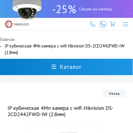
+7
-25%
(727)
Скидки на камеры
317-
61-
61
MANGGIS
Главная
IP кубическая 4Мп камера c wifi Hikvision DS-2CD2442FWD-IW
(2.8мм)
Каталог
Назад
IP кубическая 4Мп камера c wifi Hikvision DS-
2CD2442FWD-IW (2.8мм)