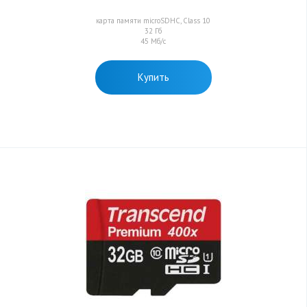
карта памяти microSDHC, Class 10
32 Гб
45 Мб/с
Купить