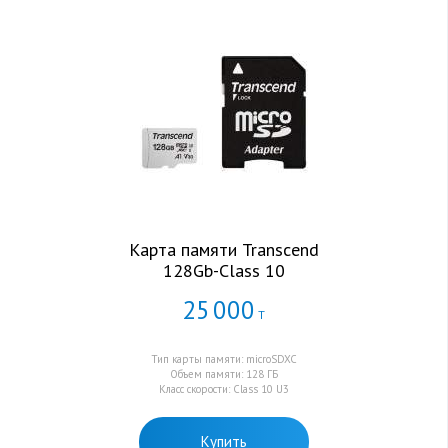
Карта памяти Transcend
128Gb-Class 10
25
000
Т
Тип карты памяти: microSDXC
Объем памяти: 128 ГБ
Класс скорости: Class 10 U3
Купить