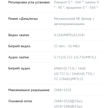
Регулировка угла установки
Поворот: 0 ° - 360 °; наклон: 0
° - 90 °; вращение: 0 ° - 360 °
Режим «День/ночь»
Механический ИК-фильтр с
автопереключением
Видео сжатие
H.264/MJPEG/H.264+
Битрейт видео
32 кб/с– 16 Мб/с
Аудио сжатие
G.711/G.722.1/G.726/MP2L2
Битрейт аудио
64кб/с(G.711) / 16кб/
с(G.722.1) / 16кб/с(G.726) /
32-128кб/с(MP2L2)
Максимальное разрешение
2688×1520
Основной поток
2688×1520@20к/с,
1920×1080@25к/с