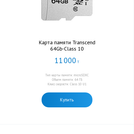
Карта памяти Transcend
64Gb-Class 10
11
000
Т
Тип карты памяти: microSDXC
Объем памяти: 64 ГБ
Класс скорости: Class 10 U1
Купить