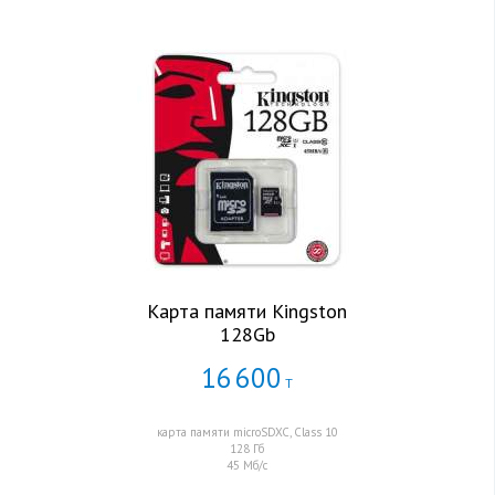
Карта памяти Kingston
128Gb
16
600
Т
карта памяти microSDXC, Class 10
128 Гб
45 Мб/с