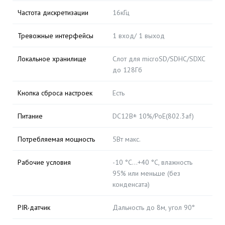
Частота дискретизации
16кГц
Тревожные интерфейсы
1 вход/ 1 выход
Локальное хранилище
Слот для microSD/SDHC/SDXC
до 128Гб
Кнопка сброса настроек
Есть
Питание
DC12В± 10%/PoE(802.3af)
Потребляемая мощность
5Вт макс.
Рабочие условия
-10 °C…+40 °C, влажность
95% или меньше (без
конденсата)
PIR-датчик
Дальность до 8м, угол 90°