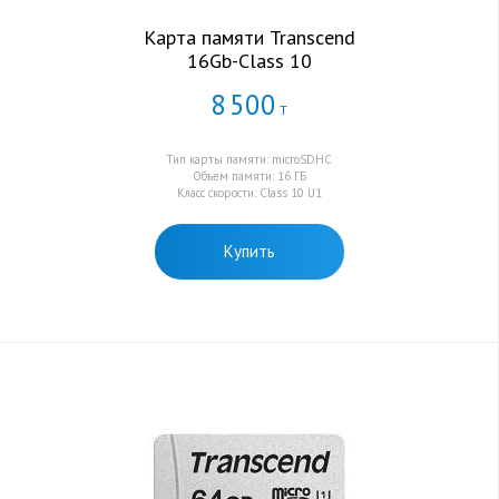
Карта памяти Transcend
16Gb-Class 10
8
500
Т
Тип карты памяти: microSDHC
Объем памяти: 16 ГБ
Класс скорости: Class 10 U1
Купить