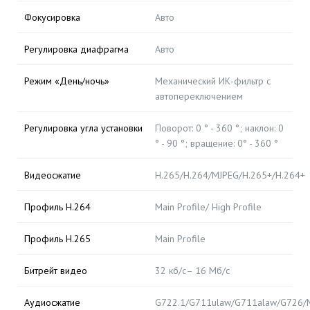
Фокусировка
Авто
Регулировка диафрагма
Авто
Режим «День/ночь»
Механический ИК-фильтр с
автопереключением
Регулировка угла установки
Поворот: 0 ° - 360 °; наклон: 0
° - 90 °; вращение: 0° - 360 °
Видеосжатие
H.265/H.264/MJPEG/H.265+/H.264+
Профиль H.264
Main Profile/ High Profile
Профиль H.265
Main Profile
Битрейт видео
32 кб/с– 16 Мб/с
Аудиосжатие
G722.1/G711ulaw/G711alaw/G726/