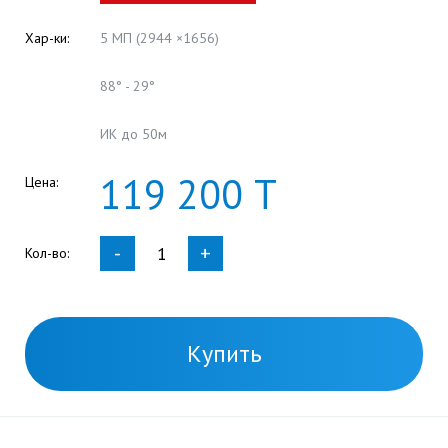
Хар-ки:
5 МП (2944 ×1656)
88° - 29°
ИК до 50м
119
200
Т
Цена:
-
+
Кол-во:
Купить