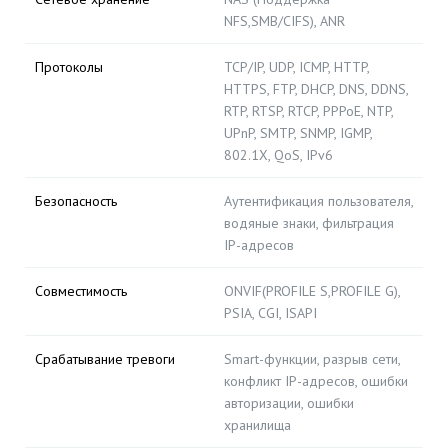
NFS,SMB/CIFS), ANR
Протоколы
TCP/IP, UDP, ICMP, HTTP,
HTTPS, FTP, DHCP, DNS, DDNS,
RTP, RTSP, RTCP, PPPoE, NTP,
UPnP, SMTP, SNMP, IGMP,
802.1X, QoS, IPv6
Безопасность
Аутентификация пользователя,
водяные знаки, фильтрация
IP-адресов
Совместимость
ONVIF(PROFILE S,PROFILE G),
PSIA, CGI, ISAPI
Срабатывание тревоги
Smart-функции, разрыв сети,
конфликт IP-адресов, ошибки
авторизации, ошибки
хранилища