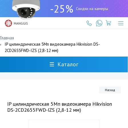
+7
-25%
(727)
Скидки на камеры
317-
61-
61
MANGGIS
Главная
IP цилиндрическая 5Мп видеокамера Hikvision DS-
2CD2655FWD-IZS (2,8-12 мм)
Каталог
Назад
IP цилиндрическая 5Мп видеокамера Hikvision
DS-2CD2655FWD-IZS (2,8-12 мм)