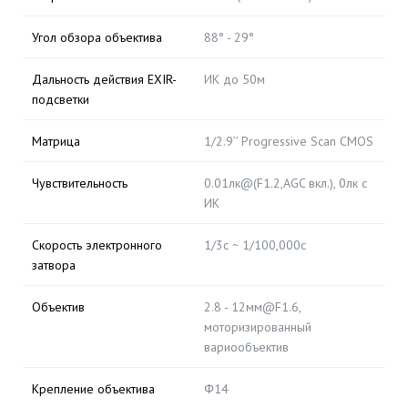
Угол обзора объектива
88° - 29°
Дальность действия EXIR-
ИК до 50м
подсветки
Матрица
1/2.9’’ Progressive Scan CMOS
Чувствительность
0.01лк@(F1.2,AGC вкл.), 0лк с
ИК
Скорость электронного
1/3с ~ 1/100,000с
затвора
Объектив
2.8 - 12мм@F1.6,
моторизированный
вариообъектив
Крепление объектива
Φ14