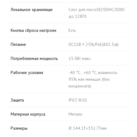
Локальное хранилище
Слот для microSD/SDHC/SDXC
до 128Гб
Кнопка сброса настроек
Есть
Питание
DC12В ± 25%/PoE(802.3at)
Потребляемая мощность
15.5Вт макс.
Рабочие условия
-40 °C…+60 °C, влажность
95% или меньше (без
конденсата)
Защита
IP67, IK10
Материал корпуса
Металл
Размеры
Ø 144.13×332.73мм