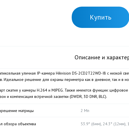
Купить
Описание и характе
апиксельная уличная IP-камера Hikvisiоn DS-2CD2T22WD-I8 с низкой св
в. Идеальное решение для охраны периметра как в дневное, так и в н
арт сжатия у камеры H.264 и MJPEG. Также имеются функции: цифров
зон и компенсация встречной засветки (DWDR, 3D DNR, BLC).
зрешение матрицы
2 Мп
ол обзора объектива
53.9° (6мм), 24.3° (12мм), 