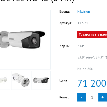
Бренд:
Hikvision
Артикул:
112-21
Товара нет в нал
Хар-ки:
2 Мп
53.9° (6мм), 24.3° (
ИК до 80м
71
200
Цена:
-
+
Кол-во: