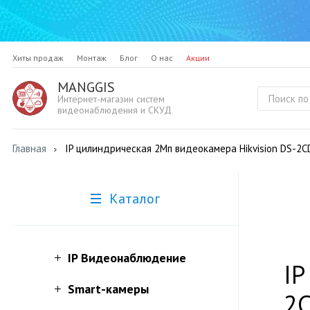
Хиты продаж
Монтаж
Блог
О нас
Акции
MANGGIS
Интернет-магазин систем
видеонаблюдения и СКУД
Главная
IP цилиндрическая 2Мп видеокамера Hikvision DS-2C
Каталог
IP Видеонаблюдение
IP
Smart-камеры
2C