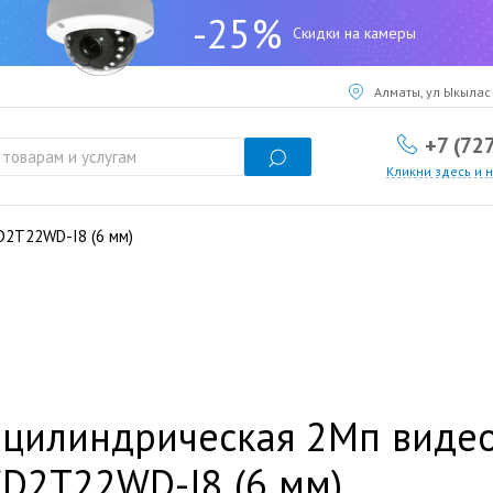
-25%
Скидки на камеры
Алматы, ул Ыкылас 
+7 (72
Кликни здесь и 
D2T22WD-I8 (6 мм)
 цилиндрическая 2Мп видео
D2T22WD-I8 (6 мм)