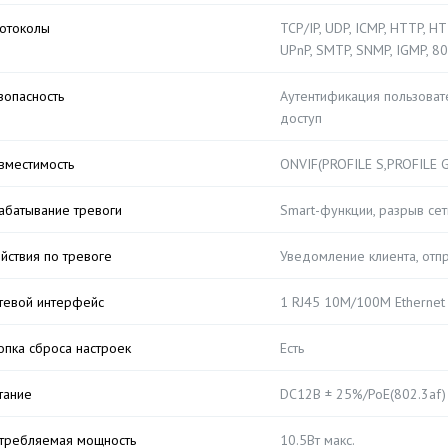
отоколы
TCP/IP, UDP, ICMP, HTTP, HT
UPnP, SMTP, SNMP, IGMP, 80
зопасность
Аутентификация пользовате
доступ
вместимость
ONVIF(PROFILE S,PROFILE G),
абатывание тревоги
Smart-функции, разрыв сет
йствия по тревоге
Уведомление клиента, отпра
тевой интерфейс
1 RJ45 10M/100M Ethernet
опка сброса настроек
Есть
тание
DC12В ± 25%/PoE(802.3af)
требляемая мощность
10.5Вт макс.