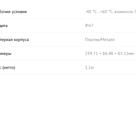
бочие условия
-40 °C…+60 °C, влажность 
щита
IP67
териал корпуса
Пластик/Металл
змеры
299.71 × 86.48 × 85.11мм
с (нетто)
1,2кг