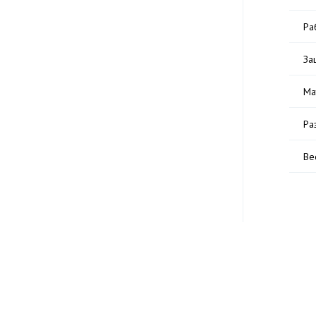
Ра
За
Ма
Ра
Ве