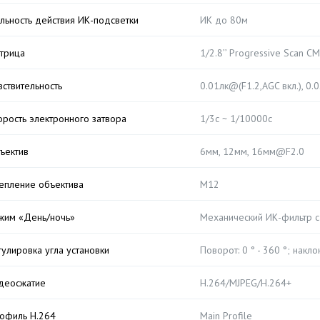
льность действия ИК-подсветки
ИК до 80м
трица
1/2.8’’ Progressive Scan C
вствительность
0.01лк@(F1.2,AGC вкл.), 0.
орость электронного затвора
1/3с ~ 1/10000с
ъектив
6мм, 12мм, 16мм@F2.0
епление объектива
M12
жим «День/ночь»
Механический ИК-фильтр 
гулировка угла установки
Поворот: 0 ° - 360 °; наклон
деосжатие
H.264/MJPEG/H.264+
офиль H.264
Main Profile