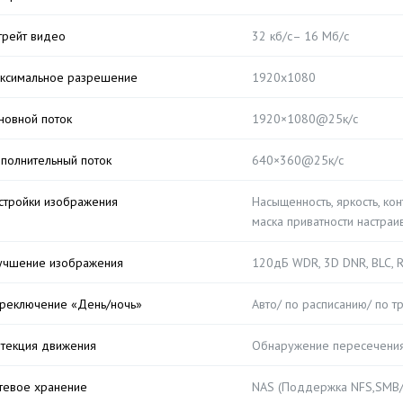
трейт видео
32 кб/с– 16 Мб/с
ксимальное разрешение
1920х1080
новной поток
1920×1080@25к/с
полнительный поток
640×360@25к/с
стройки изображения
Насыщенность, яркость, кон
маска приватности настра
учшение изображения
120дБ WDR, 3D DNR, BLC, 
реключение «День/ночь»
Авто/ по расписанию/ по т
текция движения
Обнаружение пересечения 
тевое хранение
NAS (Поддержка NFS,SMB/