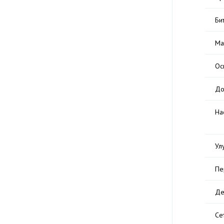
Би
Ма
Ос
До
На
Ул
Пе
Де
Се