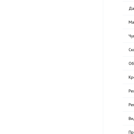
Да
Ма
Чу
Ск
Об
Кр
Ре
Ре
Ви
Пр