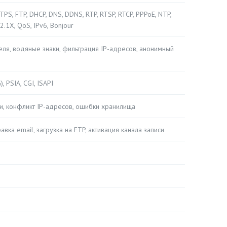
TPS, FTP, DHCP, DNS, DDNS, RTP, RTSP, RTCP, PPPoE, NTP,
2.1X, QoS, IPv6, Bonjour
ля, водяные знаки, фильтрация IP-адресов, анонимный
 PSIA, CGI, ISAPI
и, конфликт IP-адресов, ошибки хранилища
вка email, загрузка на FTP, активация канала записи