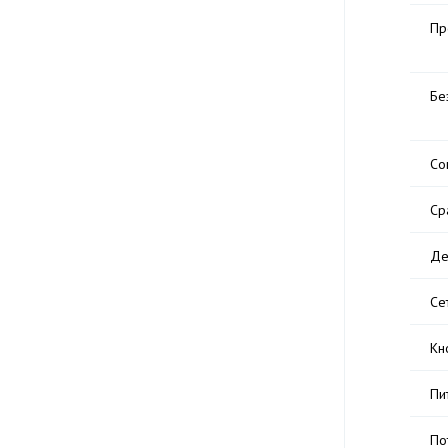
Пр
Бе
Со
Ср
Де
Се
Кн
Пи
По