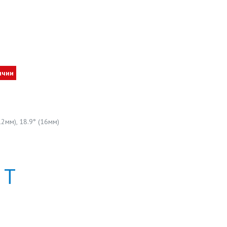
ичии
12мм), 18.9° (16мм)
Т