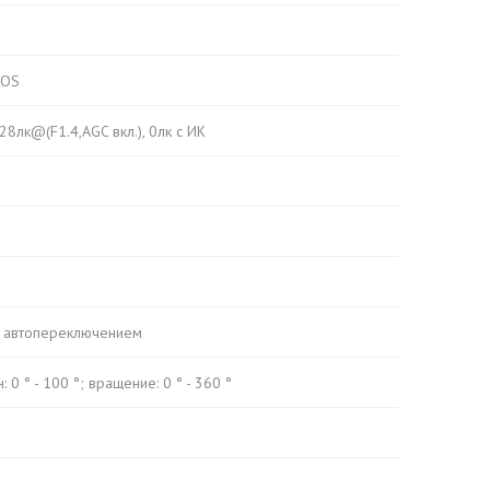
MOS
028лк@(F1.4,AGC вкл.), 0лк с ИК
с автопереключением
: 0 ° - 100 °; вращение: 0 ° - 360 °