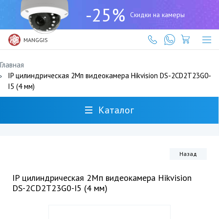
+7
-25%
(727)
Скидки на камеры
317-
61-
61
MANGGIS
Главная
IP цилиндрическая 2Мп видеокамера Hikvision DS-2CD2T23G0-
I5 (4 мм)
Каталог
Назад
IP цилиндрическая 2Мп видеокамера Hikvision
DS-2CD2T23G0-I5 (4 мм)