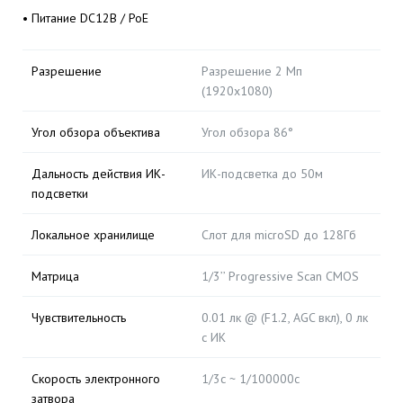
• Питание DC12В / PoE
Разрешение
Разрешение 2 Мп
(1920х1080)
Угол обзора объектива
Угол обзора 86°
Дальность действия ИК-
ИК-подсветка до 50м
подсветки
Локальное хранилище
Слот для microSD до 128Гб
Матрица
1/3’’ Progressive Scan CMOS
Чувствительность
0.01 лк @ (F1.2, AGC вкл), 0 лк
с ИК
Скорость электронного
1/3с ~ 1/100000с
затвора