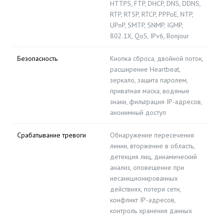
HTTPS, FTP, DHCP, DNS, DDNS,
RTP, RTSP, RTCP, PPPoE, NTP,
UPnP, SMTP, SNMP, IGMP,
802.1X, QoS, IPv6, Bonjour
Безопасность
Кнопка сброса, двойной поток,
расширение Heartbeat,
зеркало, защита паролем,
приватная маска, водяные
знаки, фильтрация IP-адресов,
анонимный доступ
Срабатывание тревоги
Обнаружение пересечения
линии, вторжение в область,
детекция лиц, динамический
анализ, оповещение при
несанкционированных
действиях, потеря сети,
конфликт IP-адресов,
контроль хранения данных