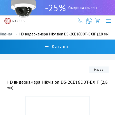
+7
-25%
(727)
Скидки на камеры
317-
61-
61
MANGGIS
Главная
HD видеокамера Hikvision DS-2CE16D0T-EXIF (2,8 мм)
Каталог
Назад
HD видеокамера Hikvision DS-2CE16D0T-EXIF (2,8
мм)