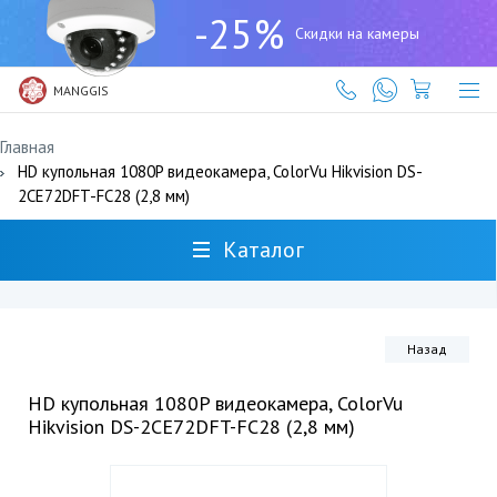
+7
-25%
(727)
Скидки на камеры
317-
61-
61
MANGGIS
Главная
HD купольная 1080P видеокамера, ColorVu Hikvision DS-
2CE72DFT-FC28 (2,8 мм)
Каталог
Назад
HD купольная 1080P видеокамера, ColorVu
Hikvision DS-2CE72DFT-FC28 (2,8 мм)