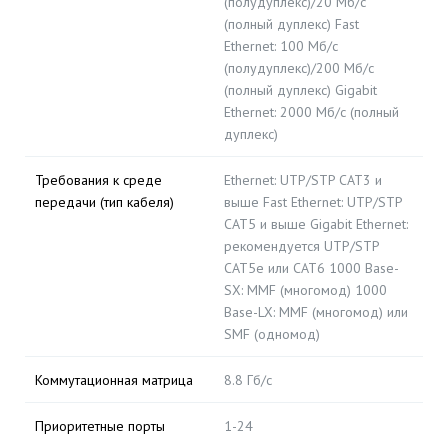
(полудуплекс)/20 Мб/с
(полный дуплекс) Fast
Ethernet: 100 Мб/с
(полудуплекс)/200 Мб/с
(полный дуплекс) Gigabit
Ethernet: 2000 Мб/с (полный
дуплекс)
Требования к среде
Ethernet: UTP/STP CAT3 и
передачи (тип кабеля)
выше Fast Ethernet: UTP/STP
CAT5 и выше Gigabit Ethernet:
рекомендуется UTP/STP
CAT5e или CAT6 1000 Base-
SX: MMF (многомод) 1000
Base-LX: MMF (многомод) или
SMF (одномод)
Коммутационная матрица
8.8 Гб/с
Приоритетные порты
1-24