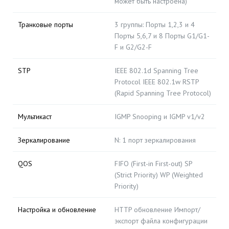
может быть настроена)
Транковые порты
3 группы: Порты 1,2,3 и 4
Порты 5,6,7 и 8 Порты G1/G1-
F и G2/G2-F
STP
IEEE 802.1d Spanning Tree
Protocol IEEE 802.1w RSTP
(Rapid Spanning Tree Protocol)
Мультикаст
IGMP Snooping и IGMP v1/v2
Зеркалирование
N: 1 порт зеркалирования
QOS
FIFO (First-in First-out) SP
(Strict Priority) WP (Weighted
Priority)
Настройка и обновление
HTTP обновление Импорт/
экспорт файла конфигурации