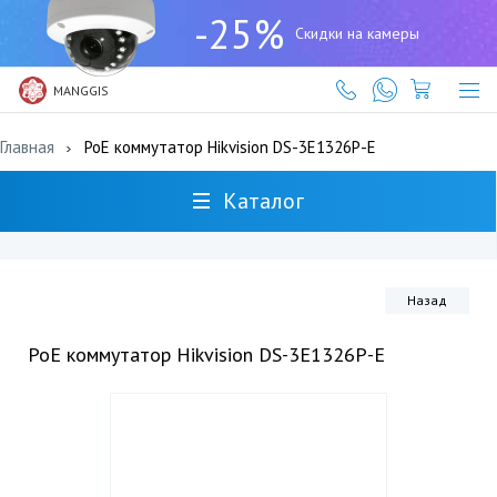
+7
-25%
(727)
Скидки на камеры
317-
61-
61
MANGGIS
Главная
PoE коммутатор Hikvision DS-3E1326P-E
Каталог
Назад
PoE коммутатор Hikvision DS-3E1326P-E