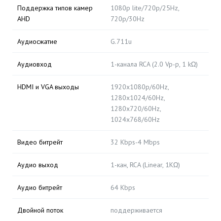
Поддержка типов камер
1080p lite/720p/25Hz,
AHD
720p/30Hz
Аудиосжатие
G.711u
Аудиовход
1-канала RCA (2.0 Vp-p, 1 kΩ)
HDMI и VGA выходы
1920х1080р/60Hz,
1280х1024/60Hz,
1280х720/60Hz,
1024х768/60Hz
Видео битрейт
32 Kbps-4 Mbps
Аудио выход
1-кан, RCA (Linear, 1KΩ)
Аудио битрейт
64 Kbps
Двойной поток
поддерживается