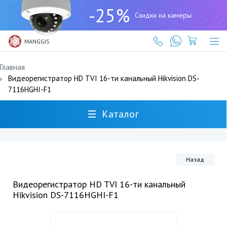
+7
-25%
(727)
Скидки на камеры
317-
61-
61
MANGGIS
Главная
Видеорегистратор HD TVI 16-ти канальный Hikvision DS-
7116HGHI-F1
Каталог
Назад
Видеорегистратор HD TVI 16-ти канальный
Hikvision DS-7116HGHI-F1