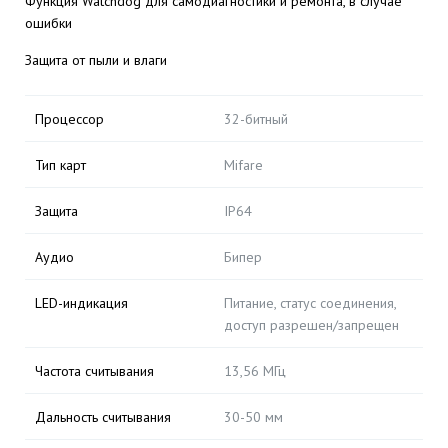
Функция Watchdog для самодиагностики и ремонта, в случае
ошибки
Защита от пыли и влаги
Процессор
32-битный
Тип карт
Mifare
Защита
IP64
Аудио
Бипер
LED-индикация
Питание, статус соединения,
доступ разрешен/запрещен
Частота считывания
13,56 МГц
Дальность считывания
30-50 мм