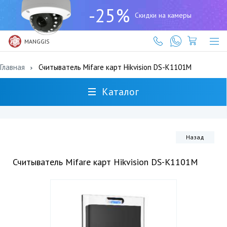
+7
-25%
(727)
Скидки на камеры
317-
61-
61
MANGGIS
Главная
Считыватель Mifare карт Hikvision DS-K1101M
Каталог
Назад
Считыватель Mifare карт Hikvision DS-K1101M