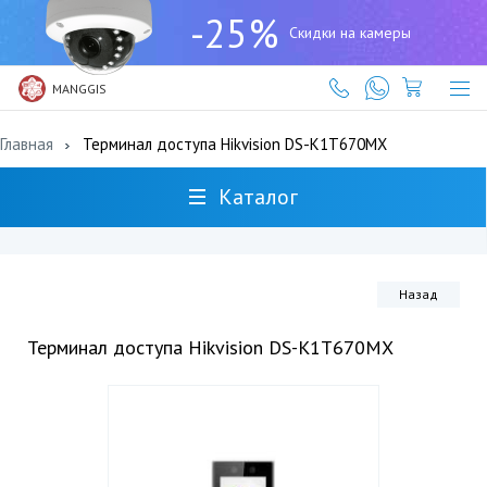
+7
-25%
(727)
Скидки на камеры
317-
61-
61
MANGGIS
Главная
Терминал доступа Hikvision DS-K1T670MX
Каталог
Назад
Терминал доступа Hikvision DS-K1T670MX