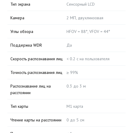
Тип экрана
Сенсорный LCD
Камера
2 МП, двухлинзовая
Углы обзора
HFOV = 88°, VFOV = 44°
Поддержка WDR
Да
Скорость распознавания лиц
< 0.2 с на пользователя
Точность распознавания лиц
≥ 99%
Распознавание лиц на
0.3 до 3 м
расстоянии
Тип карты
M1 карта
Чтение карты на расстоянии
0 до 5 см