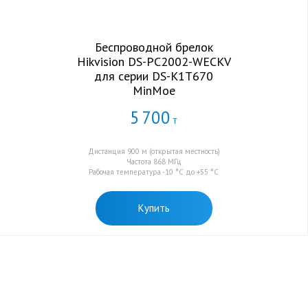
Беспроводной брелок
Hikvision DS-PC2002-WECKV
для серии DS-K1T670
MinMoe
5
700
Т
Дистанция 900 м (открытая местность)
Частота 868 МГц
Рабочая температура -10 °C до +55 °C
Купить