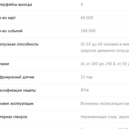
терфейсы выхода
4
л-во карт
60 000
л-во событий
180 000
опускная способность
От 20 до 60 человек в мин
скорости движения сотруд
тание
AC от 100 до 240 В, от 50 
фракрасный датчик
12 пар
ассификация защиты
IP54
ловия эксплуатации
Возможна эксплуатация как
териал створок
Нержавеющая сталь; акрил