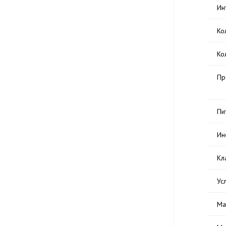
Ин
Ко
Ко
Пр
Пи
Ин
Кл
Ус
Ма