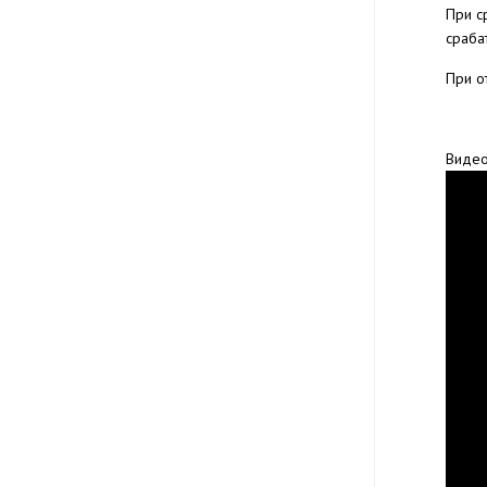
При с
сраба
При о
Видео