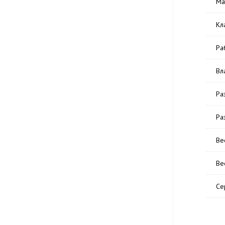
Ма
Кл
Ра
Вл
Ра
Ра
Вес
Ве
Се