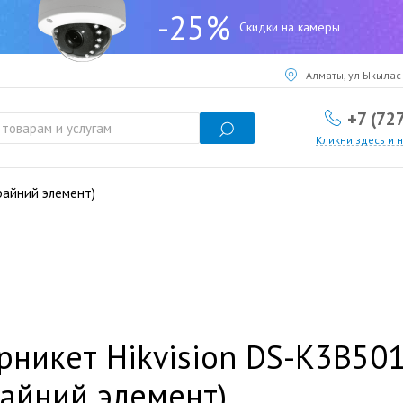
-25%
Скидки на камеры
Алматы, ул Ыкылас 
+7 (72
Кликни здесь и 
райний элемент)
рникет Hikvision DS-K3B50
айний элемент)