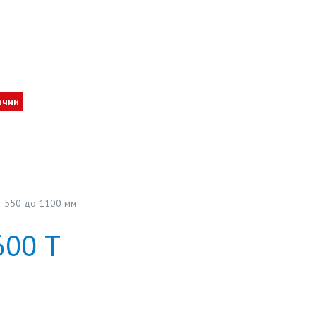
ичии
т 550 до 1100 мм
600
Т