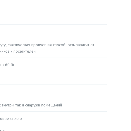
уту, фактическая пропускная способность зависит от
ников / посетителей
до 60 Гц
 внутри, так и снаружи помещений
овое стекло