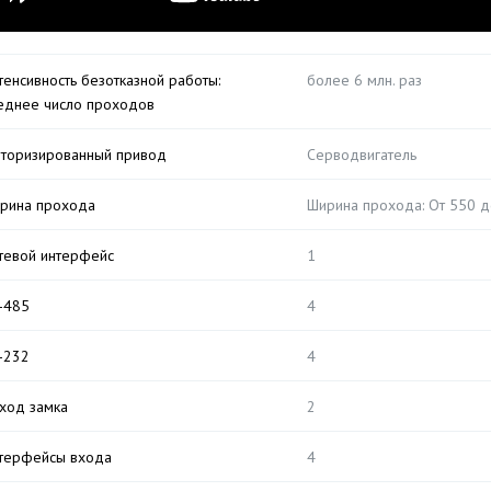
тенсивность безотказной работы:
более 6 млн. раз
еднее число проходов
торизированный привод
Серводвигатель
рина прохода
Ширина прохода: От 550 
тевой интерфейс
1
-485
4
-232
4
ход замка
2
терфейсы входа
4