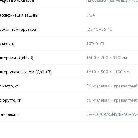
териал основания
Нержавеющая сталь (SUS3
ассификация защиты
IP54
бочая температура
-25 °C +65 °C
ажность
10%-95%
змер, мм (ДхШхВ)
1500 × 200 × 990 мм
змер упаковки, мм (ДхШхВ)
1610 × 300 × 1100 мм
 нетто, кг
56 кг (левая и правая тумб
с брутто, кг
86 кг (левая и правая тумб
ртификаты
CE/FCC/CB/RoHS/REACH/W