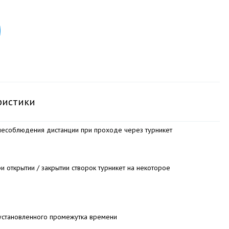
ристики
несоблюдения дистанции при проходе через турникет
ри открытии / закрытии створок турникет на некоторое
 установленного промежутка времени