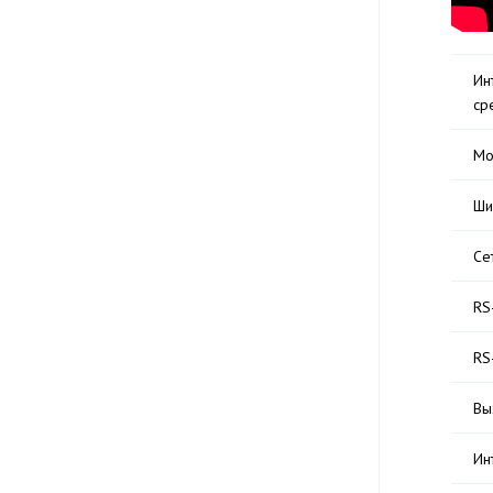
Ин
ср
Мо
Ши
Се
RS
RS
Вы
Ин