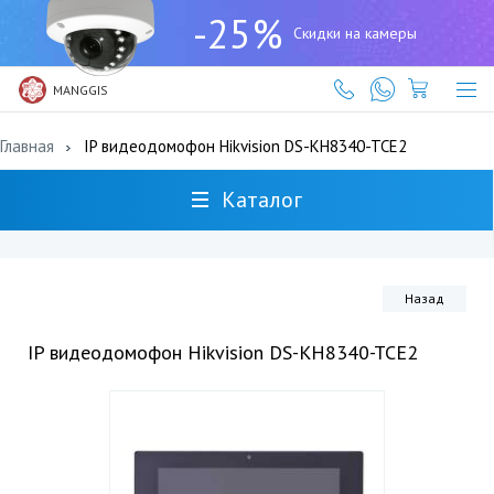
+7
-25%
(727)
Скидки на камеры
317-
61-
61
MANGGIS
Главная
IP видеодомофон Hikvision DS-KH8340-TCE2
Каталог
Назад
IP видеодомофон Hikvision DS-KH8340-TCE2