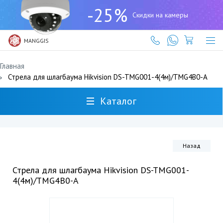
+7
-25%
(727)
Скидки на камеры
317-
61-
61
MANGGIS
Главная
Стрела для шлагбаума Hikvision DS-TMG001-4(4м)/TMG4B0-A
Каталог
Назад
Стрела для шлагбаума Hikvision DS-TMG001-
4(4м)/TMG4B0-A