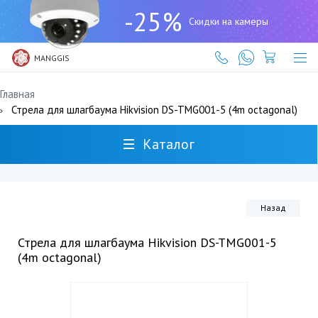
+7
-25%
(727)
Скидки на камеры
317-
61-
61
MANGGIS
Главная
Стрела для шлагбаума Hikvision DS-TMG001-5 (4m octagonal)
Каталог
Назад
Стрела для шлагбаума Hikvision DS-TMG001-5
(4m octagonal)