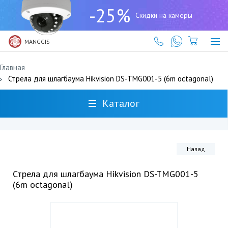
+7
-25%
(727)
Скидки на камеры
317-
61-
61
MANGGIS
Главная
Стрела для шлагбаума Hikvision DS-TMG001-5 (6m octagonal)
Каталог
Назад
Стрела для шлагбаума Hikvision DS-TMG001-5
(6m octagonal)