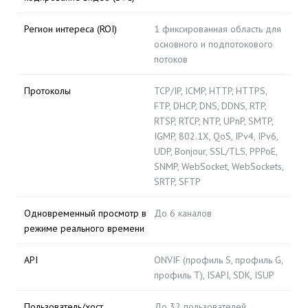
Регион интереса (ROI)
1 фиксированная область для
основного и подпотокового
потоков
Протоколы
TCP/IP, ICMP, HTTP, HTTPS,
FTP, DHCP, DNS, DDNS, RTP,
RTSP, RTCP, NTP, UPnP, SMTP,
IGMP, 802.1X, QoS, IPv4, IPv6,
UDP, Bonjour, SSL/TLS, PPPoE,
SNMP, WebSocket, WebSockets,
SRTP, SFTP
Одновременный просмотр в
До 6 каналов
режиме реального времени
API
ONVIF (профиль S, профиль G,
профиль T), ISAPI, SDK, ISUP
Пользователь/хост
До 32 пользователей