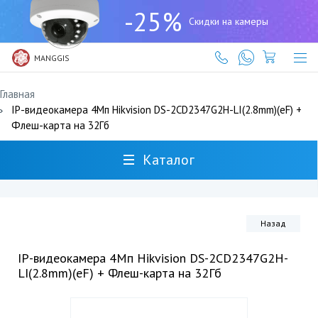
+7
-25%
(727)
Скидки на камеры
317-
61-
61
MANGGIS
Главная
IP-видеокамера 4Мп Hikvision DS-2CD2347G2H-LI(2.8mm)(eF) +
Флеш-карта на 32Гб
Каталог
Назад
IP-видеокамера 4Мп Hikvision DS-2CD2347G2H-
LI(2.8mm)(eF) + Флеш-карта на 32Гб