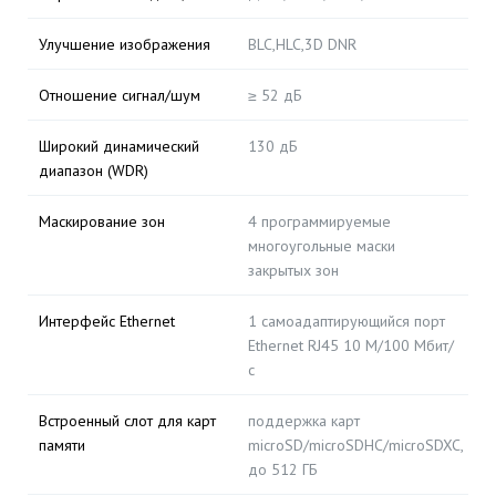
Улучшение изображения
BLC,HLC,3D DNR
Отношение сигнал/шум
≥ 52 дБ
Широкий динамический
130 дБ
диапазон (WDR)
Маскирование зон
4 программируемые
многоугольные маски
закрытых зон
Интерфейс Ethernet
1 самоадаптирующийся порт
Ethernet RJ45 10 М/100 Мбит/
с
Встроенный слот для карт
поддержка карт
памяти
microSD/microSDHC/microSDXC,
до 512 ГБ