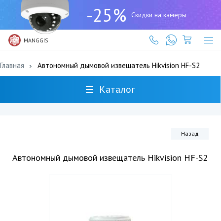
+7
-25%
(727)
Скидки на камеры
317-
61-
61
MANGGIS
Главная
Автономный дымовой извещатель Hikvision HF-S2
Каталог
Назад
Автономный дымовой извещатель Hikvision HF-S2