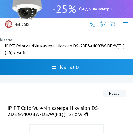
+7
-25%
(727)
Скидки на камеры
317-
61-
61
MANGGIS
Главная
IP PT ColorVu 4Мп камера Hikvision DS-2DE3A400BW-DE/W(F1)
(T5) с wi-fi
Каталог
Назад
IP PT ColorVu 4Мп камера Hikvision DS-
2DE3A400BW-DE/W(F1)(T5) с wi-fi