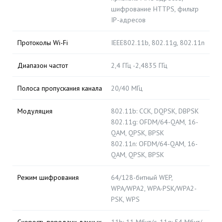
шифрование HTTPS, фильтр
IP-адресов
Протоколы Wi-Fi
IEEE802.11b, 802.11g, 802.11n
Диапазон частот
2,4 ГГц -2,4835 ГГц
Полоса пропускания канала
20/40 МГц
Модуляция
802.11b: CCK, DQPSK, DBPSK
802.11g: OFDM/64-QAM, 16-
QAM, QPSK, BPSK
802.11n: OFDM/64-QAM, 16-
QAM, QPSK, BPSK
Режим шифрования
64/128-битный WEP,
WPA/WPA2, WPA-PSK/WPA2-
PSK, WPS