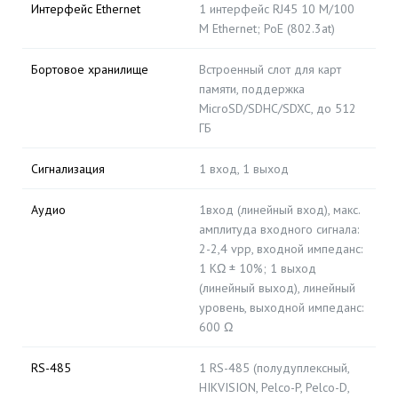
Интерфейс Ethernet
1 интерфейс RJ45 10 M/100
M Ethernet; PoE (802.3at)
Бортовое хранилище
Встроенный слот для карт
памяти, поддержка
MicroSD/SDHC/SDXC, до 512
ГБ
Сигнализация
1 вход, 1 выход
Аудио
1вход (линейный вход), макс.
амплитуда входного сигнала:
2-2,4 vpp, входной импеданс:
1 KΩ ± 10%; 1 выход
(линейный выход), линейный
уровень, выходной импеданс:
600 Ω
RS-485
1 RS-485 (полудуплексный,
HIKVISION, Pelco-P, Pelco-D,