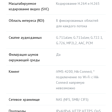
Масштабируемое
Кодирование H.264 и H.265
кодирование видео (SVC)
Область интереса (ROI)
8 фиксированных областей
для каждого потока
Сжатие аудиоданных
G.711alaw, G.711ulaw, G.722.1,
G.726, MP2L2, AAC, PCM
Фильтрация шумов
Да
окружающей среды
Клиент
iVMS-4200, Hik-Connect, *
подключение по Wi-Fi с Hik-
Connect напрямую
невозможно
Сетевое хранилище
NAS (NFS, SMB/ CIFS)
Протоколы
IPv4/IPv6, HTTP, HTTPS, QoS,