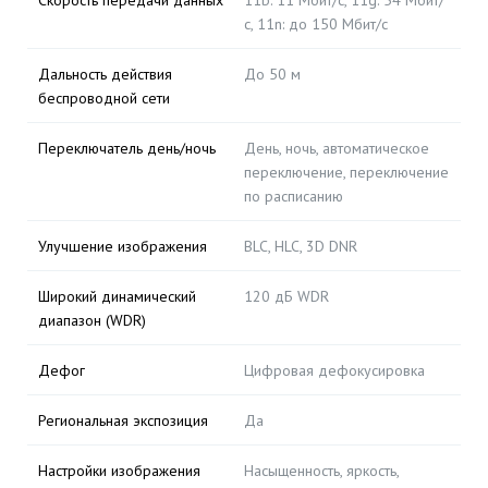
Скорость передачи данных
11b: 11 Мбит/с, 11g: 54 Мбит/
с, 11n: до 150 Мбит/с
Дальность действия
До 50 м
беспроводной сети
Переключатель день/ночь
День, ночь, автоматическое
переключение, переключение
по расписанию
Улучшение изображения
BLC, HLC, 3D DNR
Широкий динамический
120 дБ WDR
диапазон (WDR)
Дефог
Цифровая дефокусировка
Региональная экспозиция
Да
Настройки изображения
Насыщенность, яркость,