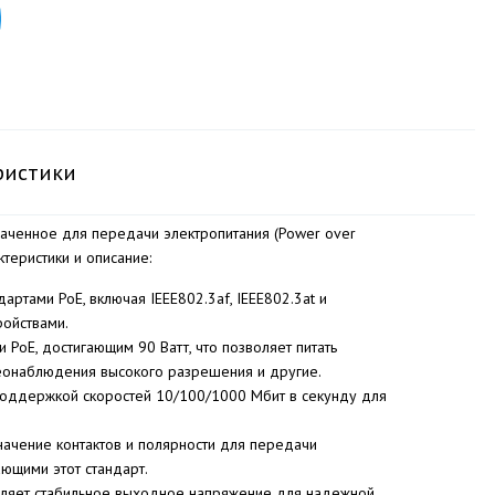
ристики
аченное для передачи электропитания (Power over
теристики и описание:
артами PoE, включая IEEE802.3af, IEEE802.3at и
ройствами.
PoE, достигающим 90 Ватт, что позволяет питать
деонаблюдения высокого разрешения и другие.
 поддержкой скоростей 10/100/1000 Мбит в секунду для
значение контактов и полярности для передачи
ающими этот стандарт.
тавляет стабильное выходное напряжение для надежной