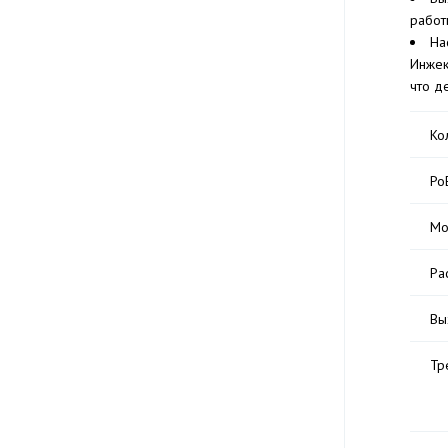
работ
На
Инжек
что д
Ко
Po
Мо
Ра
Вы
Тр