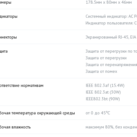
змеры
178.5мм x 80мм x 46мм
дикаторы
Системный индикатор: AC 
Индикатор пользователя: 
ннекторы
Экранированный RJ-45, EIA
щита
Защита от перегрузки по т
Защита от перегрузки
Защита от перенапряжени
Защита от помех
ответствие нормативам
IEEE 802.3af (15.4W)
IEEE 802.3at (30W)
IEEE802.3bt (90W)
бочая температура окружающей среды
от 0 до 45℃
бочая влажность
максимум 80%, без конден