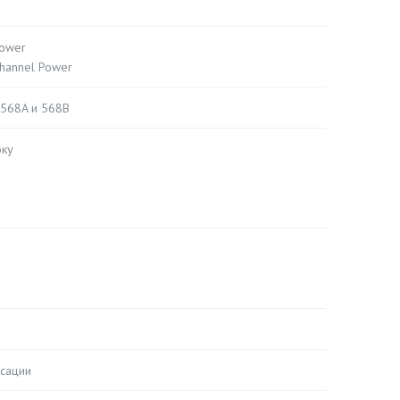
Power
Channel Power
 568A и 568B
оку
я
сации