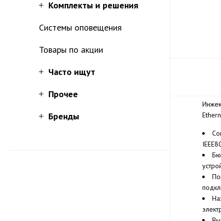
Комплекты и решения
Системы оповещения
Товары по акции
Часто ищут
Прочее
Инжек
Бренды
Ether
Со
IEEE8
Бю
устро
По
подкл
На
элект
Вы