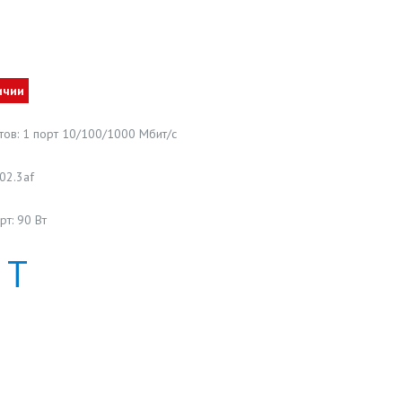
ичии
тов: 1 порт 10/100/1000 Мбит/с
802.3af
т: 90 Вт
Т