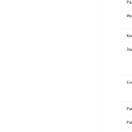
Ра
Ин
Ко
За
Со
Ра
Ра