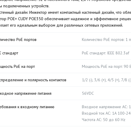
ы подключенных устройств.
стенный дизайн: Инжектор имеет компактный настенный дизайн, что обле
тор POE+ CUDY POE350 обеспечивает надежное и эффективное решение
елает его идеальным выбором для различных сетевых приложений.
личество PoE портов
Количество PoE портов: 1 
E стандарт
PoE стандарт: IEEE 802.3af
щность PoE на порт
Мощность PoE на порт: 90 
спределение и полярность контактов
1/2 (-), 3/6 (+), 4/5 (+), 7/8 (-)
ходное напряжение питания
56VDC
ебования к входному питанию
Входное напряжение AC: 
Входной ток AC: 1A 100-2
Частота AC: 50 до 60 Hz