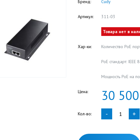
Бренд:
Cudy
Артикул:
311-03
Товара нет в нал
Хар-ки:
Количество PoE пор
PoE стандарт: IEEE 
Мощность PoE на пор
30
500
Цена:
-
+
Кол-во: