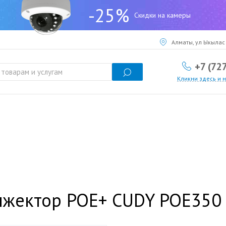
-25%
Скидки на камеры
Алматы, ул Ыкылас 
+7 (72
Кликни здесь и 
нжектор POE+ CUDY POE350