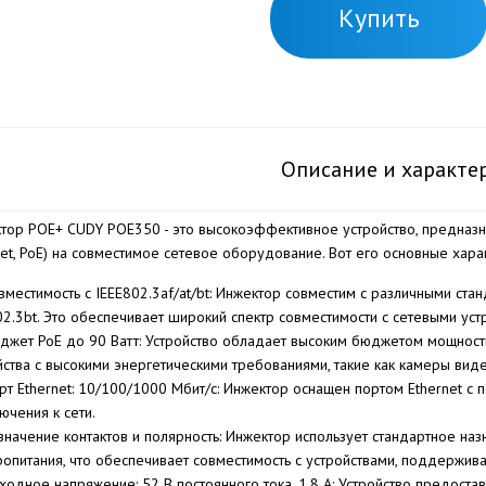
Купить
Описание и характе
тор POE+ CUDY POE350 - это высокоэффективное устройство, предназн
net, PoE) на совместимое сетевое оборудование. Вот его основные харак
вместимость с IEEE802.3af/at/bt: Инжектор совместим с различными станд
02.3bt. Это обеспечивает широкий спектр совместимости с сетевыми уст
джет PoE до 90 Ватт: Устройство обладает высоким бюджетом мощности 
йства с высокими энергетическими требованиями, такие как камеры ви
рт Ethernet: 10/100/1000 Мбит/с: Инжектор оснащен портом Ethernet с
ючения к сети.
значение контактов и полярность: Инжектор использует стандартное на
ропитания, что обеспечивает совместимость с устройствами, поддержив
ходное напряжение: 52 В постоянного тока, 1,8 А: Устройство предос