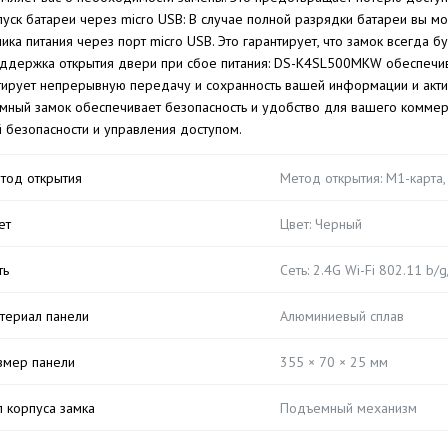
пуск батареи через micro USB: В случае полной разрядки батареи вы м
ника питания через порт micro USB. Это гарантирует, что замок всегда б
ддержка открытия двери при сбое питания: DS-K4SL500MKW обеспечива
тирует непрерывную передачу и сохранность вашей информации и акти
умный замок обеспечивает безопасность и удобство для вашего комм
 безопасности и управления доступом.
тод открытия
Метод открытия: М1-карта,
ет
Цвет: Черный
ть
Сеть: 2.4G Wi-Fi 802.11 b/
териал панели
Алюминиевый сплав
змер панели
355 × 70 × 25 мм
п корпуса замка
Подъемный механизм