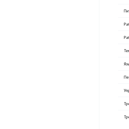
Пи
Ра
Ра
Те
Яз
Пе
Уп
Тр
Тр