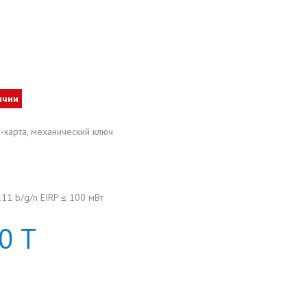
ичии
-карта, механический ключ
2.11 b/g/n EIRP ≤ 100 мВт
0
Т