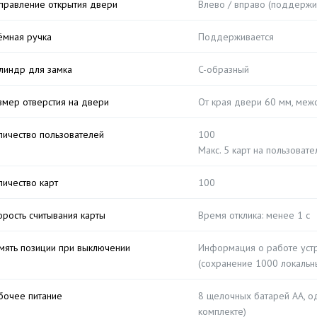
правление открытия двери
Влево / вправо (поддержи
ёмная ручка
Поддерживается
линдр для замка
C-образный
змер отверстия на двери
От края двери 60 мм, меж
личество пользователей
100
Макс. 5 карт на пользовате
личество карт
100
орость считывания карты
Время отклика: менее 1 с
мять позиции при выключении
Информация о работе устр
(сохранение 1000 локальн
бочее питание
8 щелочных батарей AA, о
комплекте)