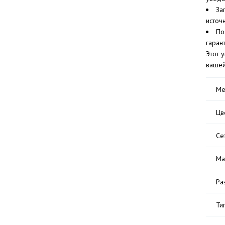
За
источ
По
гаран
Этот 
вашей
Ме
Цв
Се
Ма
Ра
Ти