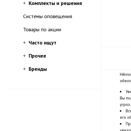
Комплекты и решения
Системы оповещения
Товары по акции
Часто ищут
Прочее
Бренды
Hikvi
обесп
Ув
Вы по
угроз.
Вс
его о
Пр
уведо