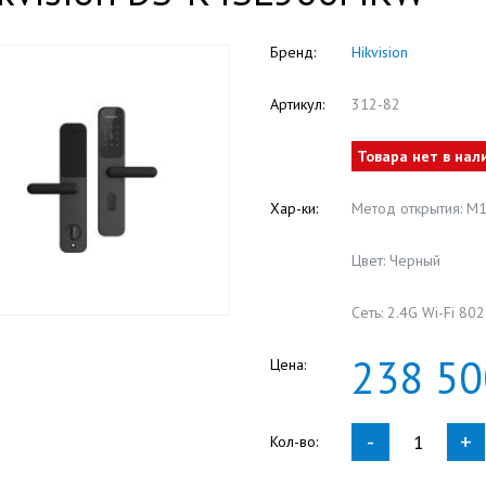
Бренд:
Hikvision
Артикул:
312-82
Товара нет в нал
Хар-ки:
Метод открытия: М1
Цвет: Черный
Сеть: 2.4G Wi-Fi 80
238
50
Цена:
-
+
Кол-во: