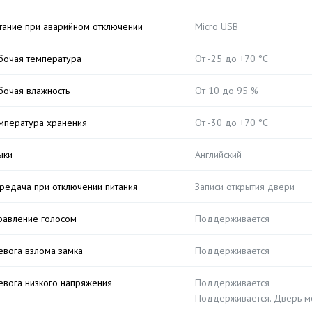
тание при аварийном отключении
Micro USB
бочая температура
От -25 до +70 °C
бочая влажность
От 10 до 95 %
мпература хранения
От -30 до +70 °C
ыки
Английский
редача при отключении питания
Записи открытия двери
равление голосом
Поддерживается
евога взлома замка
Поддерживается
евога низкого напряжения
Поддерживается
Поддерживается. Дверь мо