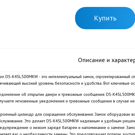
Купить
Описание и характе
sion DS-K4SL500MKW - это интеллектуальный замок, спроектированный 
ечивающий высокий уровень безопасности и удобства. Вот ключевые ос
едомление об открытии двери и тревожные сообщения: DS-K4SL500MKW
лучаете мгновенные уведомления и тревожные сообщения в случае не
троенный цилиндр для сокращения обслуживания: Замок оборудован вс
бслуживание. Это делает DS-K4SL500MKW надежным и удобным решен
едупреждение о низком заряде батареи и напоминание о замене: Замо
мляет вас о необходимости замены. Это предотвращает потерю доступ