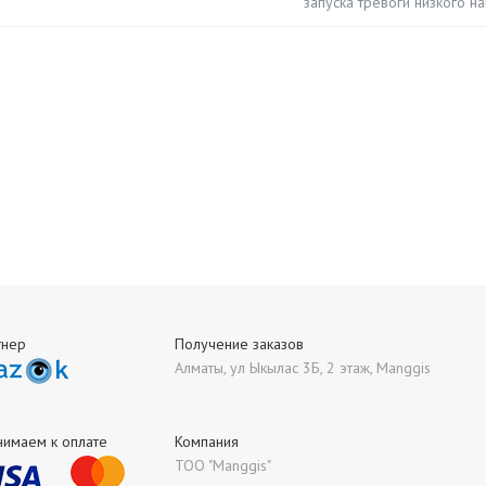
запуска тревоги низкого н
тнер
Получение заказов
Алматы, ул Ыкылас 3Б, 2 этаж, Manggis
нимаем к оплате
Компания
ТОО "Manggis"