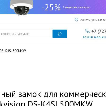
-25%
Скидки на камеры
Алматы, ул Ыкылас 
+7 (72
Кликни здесь и 
n DS-K4SL500MKW
мный замок для коммерчес
kvision DS-K4SL500MKW