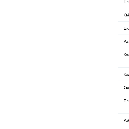
На
Съ
Ци
Ра
Ко
Ко
Ск
Па
Ра