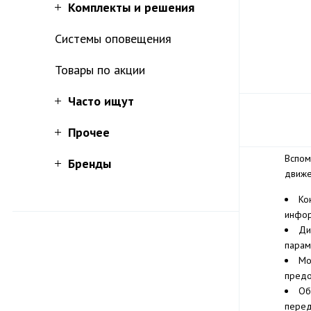
Комплекты и решения
Системы оповещения
Товары по акции
Часто ищут
Прочее
Вспом
Бренды
движе
Ко
инфо
Ди
парам
Мо
предо
Об
перед