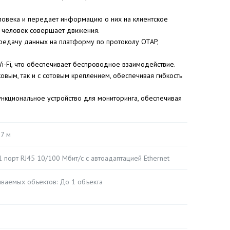
ловека и передает информацию о них на клиентское
о человек совершает движения.
дачу данных на платформу по протоколу OTAP,
Wi-Fi, что обеспечивает беспроводное взаимодействие.
вым, так и с сотовым креплением, обеспечивая гибкость
ункциональное устройство для мониторинга, обеспечивая
,7 м
1 порт RJ45 10/100 Мбит/с с автоадаптацией Ethernet
иваемых объектов: До 1 объекта