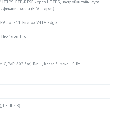
HTTPS, RTP/RTSP через HTTPS, настройки тайм-аута
нтификация хоста (MAC-адрес)
IE9 до IE11, Firefox V41+, Edge
, Hik-Parter Pro
e-C, PoE: 802.3af, Тип 1, Класс 3, макс. 10 Вт
Д × Ш × В)