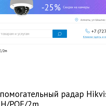
-25%
Скидки на камеры
Алматы, ул Ыкылас 
+7 (72
Кликни здесь и 
OE/2m
помогательный радар Hikvi
KH/POE/2m