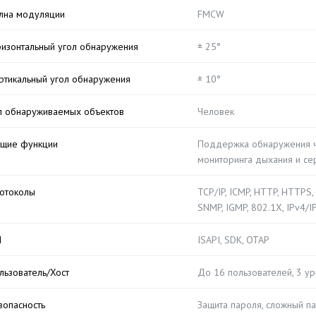
лна модуляции
FMCW
ризонтальный угол обнаружения
± 25°
ртикальный угол обнаружения
± 10°
п обнаруживаемых объектов
Человек
щие функции
Поддержка обнаружения ч
мониторинга дыхания и се
отоколы
TCP/IP, ICMP, HTTP, HTTPS, 
SNMP, IGMP, 802.1X, IPv4/IP
I
ISAPI, SDK, OTAP
льзователь/Хост
До 16 пользователей, 3 ур
зопасность
Защита пароля, сложный п