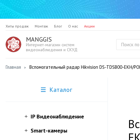
Хиты продаж
Монтаж
Блог
О нас
Акции
MANGGIS
Интернет-магазин систем
видеонаблюдения и СКУД
Главная
Вспомогательный радар Hikvision DS-TDSB00-EKH/P
Каталог
IP Видеонаблюдение
Вс
Smart-камеры
E