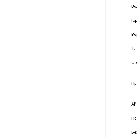
Во
Го
Ве
Ти
Об
Пр
AP
По
Бе