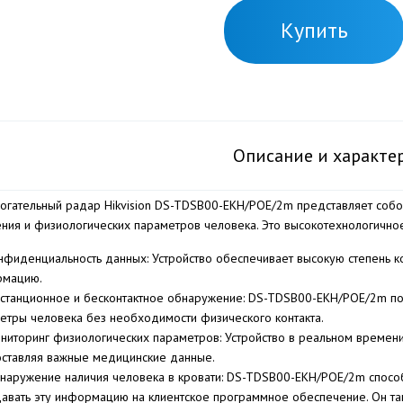
Купить
Описание и характе
огательный радар Hikvision DS-TDSB00-EKH/POE/2m представляет собо
ния и физиологических параметров человека. Это высокотехнологичн
нфиденциальность данных: Устройство обеспечивает высокую степень к
рмацию.
станционное и бесконтактное обнаружение: DS-TDSB00-EKH/POE/2m по
етры человека без необходимости физического контакта.
ниторинг физиологических параметров: Устройство в реальном времени
ставляя важные медицинские данные.
наружение наличия человека в кровати: DS-TDSB00-EKH/POE/2m способе
авать эту информацию на клиентское программное обеспечение. Он т