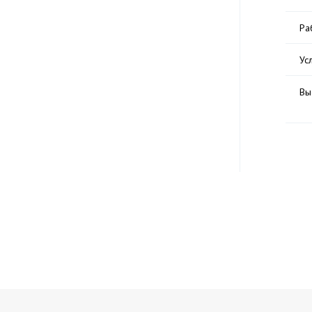
Ра
Ус
Вы