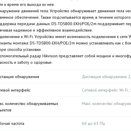
ти и время его выхода из нее.
наружение движений тела: Устройство обнаруживает движения тела че
аммное обеспечение. Также подсчитывается время, в течение которог
ддержка передачи данных: DS-TDSB00-EKH/POE/2m поддерживает пере
ечивая надежное и эффективное взаимодействие.
дключение к Wi-Fi: Устройство имеет возможность подключения к сети 
рианты монтажа: DS-TDSB00-EKH/POE/2m можно устанавливать как с боко
оре способа установки.
вспомогательный радар Hikvision представляет собой мощное и многоф
асность и заботу о здоровье.
станция обнаружения
Дистанция обнаружения: 2
тевой интерфейс
Сетевой интерфейс: Wi-Fi, 
кс. количество обнаруживаемых
Макс. количество обнаруж
ъектов
бочая частота
60 до 63 ГГц