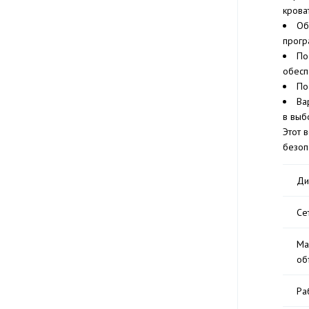
крова
Об
прогр
По
обесп
По
Ва
в выб
Этот 
безоп
Ди
Се
Ма
об
Ра