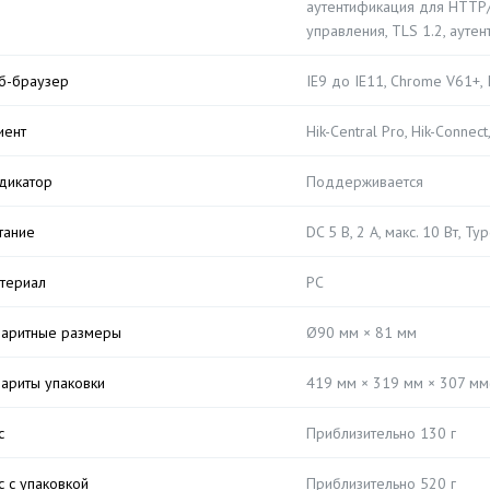
аутентификация для HTTP/
управления, TLS 1.2, ауте
б-браузер
IE9 до IE11, Chrome V61+, 
иент
Hik-Central Pro, Hik-Connect
дикатор
Поддерживается
тание
DC 5 В, 2 А, макс. 10 Вт, Typ
териал
PC
баритные размеры
Ø90 мм × 81 мм
бариты упаковки
419 мм × 319 мм × 307 мм(
с
Приблизительно 130 г
с с упаковкой
Приблизительно 520 г