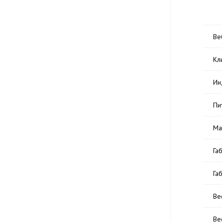
Ве
Кл
Ин
Пи
Ма
Га
Га
Ве
Ве