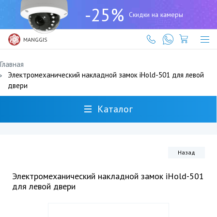
+7
-25%
(727)
Скидки на камеры
317-
61-
61
MANGGIS
Главная
Электромеханический накладной замок iHold-501 для левой
двери
Каталог
Назад
Электромеханический накладной замок iHold-501
для левой двери