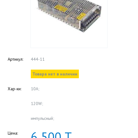
Артикул:
444-11
Товара нет в наличии
Хар-ки:
10А;
120W;
импульсный;
6
500
Т
Цена: