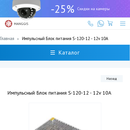
+7
-25%
(727)
Скидки на камеры
317-
61-
61
MANGGIS
Главная
Импульсный Блок питания S-120-12 - 12v 10А
Каталог
Назад
Импульсный Блок питания S-120-12 - 12v 10А