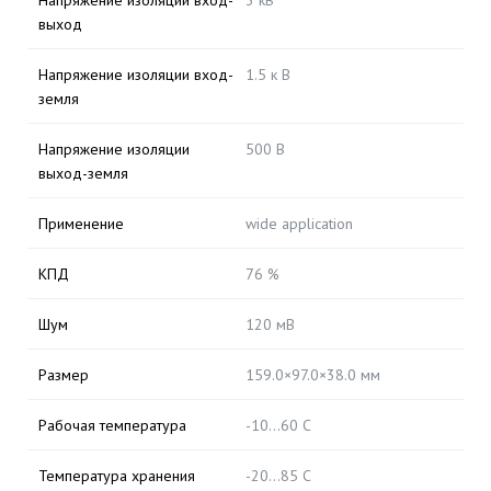
Напряжение изоляции вход-
3 кВ
выход
Напряжение изоляции вход-
1.5 к В
земля
Напряжение изоляции
500 В
выход-земля
Применение
wide application
КПД
76 %
Шум
120 мВ
Размер
159.0×97.0×38.0 мм
Рабочая температура
-10...60 С
Температура хранения
-20...85 С