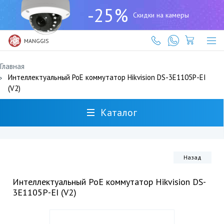
+7
-25%
(727)
Скидки на камеры
317-
61-
61
MANGGIS
Главная
Интеллектуальный PoE коммутатор Hikvision DS-3E1105P-EI
(V2)
Каталог
Назад
Интеллектуальный PoE коммутатор Hikvision DS-
3E1105P-EI (V2)