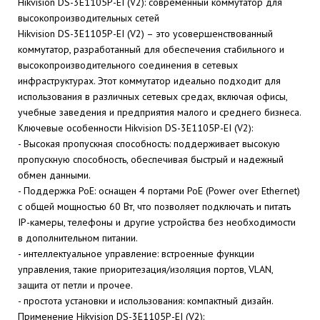
Hikvision DS-3E1105P-EI (V2): современный коммутатор для
высокопроизводительных сетей
Hikvision DS-3E1105P-EI (V2) – это усовершенствованный
коммутатор, разработанный для обеспечения стабильного и
высокопроизводительного соединения в сетевых
инфраструктурах. Этот коммутатор идеально подходит для
использования в различных сетевых средах, включая офисы,
учебные заведения и предприятия малого и среднего бизнеса.
Ключевые особенности Hikvision DS-3E1105P-EI (V2):
- Высокая пропускная способность: поддерживает высокую
пропускную способность, обеспечивая быстрый и надежный
обмен данными.
- Поддержка PoE: оснащен 4 портами PoE (Power over Ethernet)
с общей мощностью 60 Вт, что позволяет подключать и питать
IP-камеры, телефоны и другие устройства без необходимости
в дополнительном питании.
- интеллектуальное управление: встроенные функции
управления, такие приоритезация/изоляция портов, VLAN,
защита от петли и прочее.
- простота установки и использования: компактный дизайн.
Применение Hikvision DS-3E1105P-EI (V2):