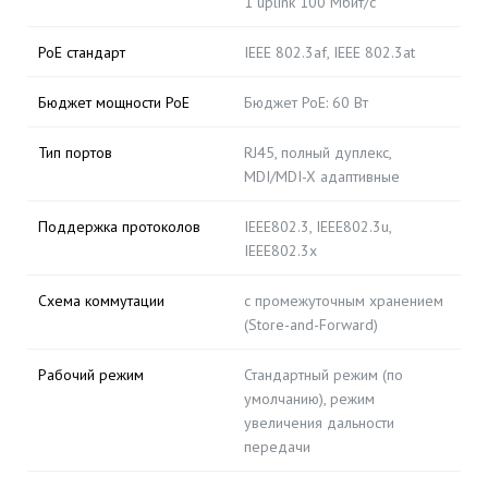
1 uplink 100 Мбит/с
PoE стандарт
IEEE 802.3af, IEEE 802.3at
Бюджет мощности PoE
Бюджет PoE: 60 Вт
Тип портов
RJ45, полный дуплекс,
MDI/MDI-X адаптивные
Поддержка протоколов
IEEE802.3, IEEE802.3u,
IEEE802.3x
Схема коммутации
с промежуточным хранением
(Store-and-Forward)
Рабочий режим
Стандартный режим (по
умолчанию), режим
увеличения дальности
передачи