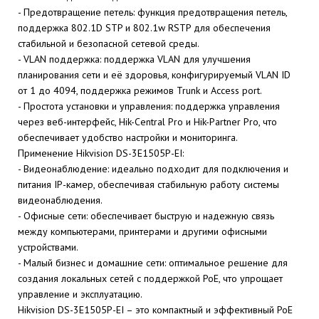
- Предотвращение петель: функция предотвращения петель,
поддержка 802.1D STP и 802.1w RSTP для обеспечения
стабильной и безопасной сетевой среды.
- VLAN поддержка: поддержка VLAN для улучшения
планирования сети и её здоровья, конфигурируемый VLAN ID
от 1 до 4094, поддержка режимов Trunk и Access port.
- Простота установки и управления: поддержка управления
через веб-интерфейс, Hik-Central Pro и Hik-Partner Pro, что
обеспечивает удобство настройки и мониторинга.
Применение Hikvision DS-3E1505P-EI:
- Видеонаблюдение: идеально подходит для подключения и
питания IP-камер, обеспечивая стабильную работу системы
видеонаблюдения.
- Офисные сети: обеспечивает быструю и надежную связь
между компьютерами, принтерами и другими офисными
устройствами.
- Малый бизнес и домашние сети: оптимальное решение для
создания локальных сетей с поддержкой PoE, что упрощает
управление и эксплуатацию.
Hikvision DS-3E1505P-EI – это компактный и эффективный PoE