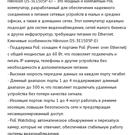
Hikvision DS-3E1505P-EI – это мощный и компактный PoE
коммутатор, разработанный для обеспечения надежного
соединения и питания сетевых устройств в малых и средних
офисах, а также в домашних сетях. Этот коммутатор идеально
подходит для систем видеонаблюдения, сетей малого бизнеса
и других инфраструктур, требующих питания по Ethernet.
Ключевые особенности Hikvision DS-3E1505P-EI:
- Поддержка PoE: оснащен 4 портами PoE (Power over Ethernet)
с общей мощностью до 60 Вт, что позволяет подключать и
питать IP-камеры, телефоны и другие устройства без
необходимости в дополнительном питании.
- Высокая скорость передачи данных: на каждом порту гигабит.
- Длинный диапазон: порты 1 до 4 поддерживают длинный
диапазон до 300 м, что позволяет подключать удаленные
устройства без потери качества сигнала.
- Изоляция портов: порты 1 до 4 могут работать в режиме
изоляции, повышая безопасность сети и предотвращая
несанкционированный доступ.
- PoE Watchdog: автоматическое обнаружение и перезапуск
камер, которые не отвечают, обеспечивая стабильную работу
системы видеонаблюдения.