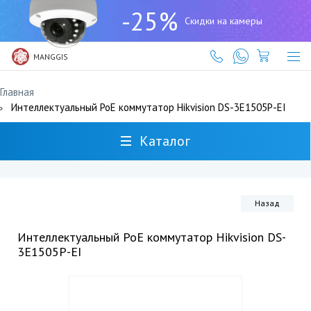
+7
-25%
(727)
Скидки на камеры
317-
61-
61
MANGGIS
Главная
Интеллектуальный PoE коммутатор Hikvision DS-3E1505P-EI
Каталог
Назад
Интеллектуальный PoE коммутатор Hikvision DS-
3E1505P-EI