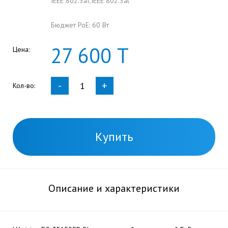
IEEE 802.3af,IEEE 802.3at
Бюджет PoE: 60 Вт
27
600
Т
Цена:
-
+
Кол-во:
Купить
Описание и характеристики