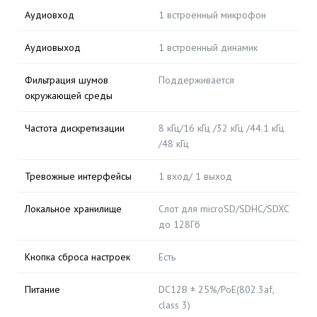
Аудиовход
1 встроенный микрофон
Аудиовыход
1 встроенный динамик
Фильтрация шумов
Поддерживается
окружающей среды
Частота дискретизации
8 кГц/16 кГц /32 кГц /44.1 кГц
/48 кГц
Тревожные интерфейсы
1 вход/ 1 выход
Локальное хранилище
Слот для microSD/SDHC/SDXC
до 128Гб
Кнопка сброса настроек
Есть
Питание
DC12В ± 25%/PoE(802.3af,
class 3)