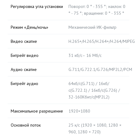
Регулировка угла установки
Поворот: 0 ° - 355 °; наклон: 0
° - 75 °; вращение: 0 ° - 355 °
Режим «День/ночь»
Механический ИК-фильтр
Видео сжатие
H.265+/H.265/H.264+/H.264/MJPEG
Битрейт видео
31 кб/с– 16 Мб/с
Аудио сжатие
G.711/G.722.1/G.726/MP2L2/PCM
Битрейт аудио
64кб/с(G.711) / 16кб/
с(G.722.1) / 16кб/с(G.726) /
32-160Кбит/с(MP2L2)
Максимальное разрешение
1920×1080
Основной поток
25 к/с (1920 × 1080, 1280 ×
960, 1280 × 720)