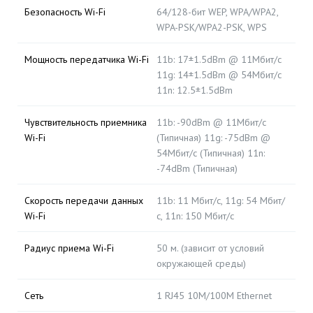
Безопасность Wi-Fi
64/128-бит WEP, WPA/WPA2,
WPA-PSK/WPA2-PSK, WPS
Мощность передатчика Wi-Fi
11b: 17±1.5dBm @ 11Мбит/с
11g: 14±1.5dBm @ 54Мбит/с
11n: 12.5±1.5dBm
Чувствительность приемника
11b: -90dBm @ 11Мбит/с
Wi-Fi
(Типичная) 11g: -75dBm @
54Мбит/с (Типичная) 11n:
-74dBm (Типичная)
Скорость передачи данных
11b: 11 Мбит/с, 11g: 54 Мбит/
Wi-Fi
с, 11n: 150 Мбит/с
Радиус приема Wi-Fi
50 м. (зависит от условий
окружающей среды)
Сеть
1 RJ45 10M/100M Ethernet