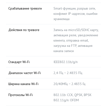
Срабатывание тревоги
Smart-функции, разрыв сети,
конфликт IP-адресов, ошибки
хранилища
Действия по тревоге
Запись на microSD/SDHC карту,
активация реле, уведомление
клиента, отправка email,
загрузка на FTP, активация
канала записи
Стандарт Wi-Fi
IEEE802.11b/g/n
Диапазон частот Wi-Fi
2,4 ГГц ~ 2.4835 ГГц
Ширина канала Wi-Fi
20/40МГц ~ 2.4835 Гц
Протоколы Wi-Fi
802.11b: CCK, QPSK, BPSK
802.11g/n: OFDM