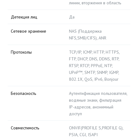
линии, вторжения в область
Детекция лиц
Да
Сетевое хранение
NAS (Поддержка
NFS,SMB/CIFS), ANR
Протоколы
TCP/IP, ICMP, HTTP, HTTPS,
FTP, DHCP, DNS, DDNS, RTP,
RTSP, RTCP, PPPoE, NTP,
UPnP™, SMTP, SNMP, IGMP,
802.1X, QoS, IPv6, Bonjour
Безопасность
Аутентификация пользователя,
водяные знаки, фильтрация
IP-адресов, анонимный
доступ
Совместимость
ONVIF(PROFILE S,PROFILE G),
PSIA, CGI, ISAPI