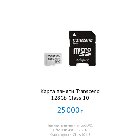
Карта памяти Transcend
128Gb-Class 10
25
000
Т
Тип карты памяти: microSDXC
Объем памяти: 128 ГБ
Класс скорости: Class 10 U3