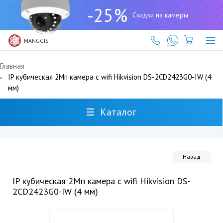
+7
-25%
(727)
Скидки на камеры
317-
61-
61
MANGGIS
Главная
IP кубическая 2Мп камера c wifi Hikvision DS-2CD2423G0-IW (4
мм)
Каталог
Назад
IP кубическая 2Мп камера c wifi Hikvision DS-
2CD2423G0-IW (4 мм)