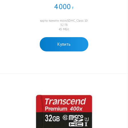
4
000
Т
карта памяти microSDHC, Class 10
32 Гб
45 Мб/с
Купить