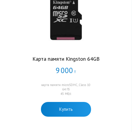
Карта памяти Kingston 64GB
9
000
Т
карта памяти microSDHC, Class 10
64 Гб
45 Мб/с
Купить