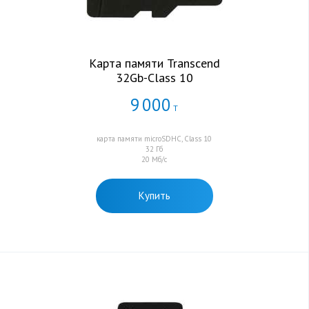
Карта памяти Transcend
32Gb-Class 10
9
000
Т
карта памяти microSDHC, Class 10
32 Гб
20 Мб/с
Купить