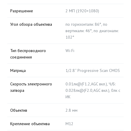
Разрешение
2 МП (1920×1080)
Угол обзора объектива
по горизонтали: 86°, по
вертикали: 46°, по диагонали:
102°
Тип беспроводного
Wi-Fi
соединения
Матрица
1/2.8’’ Progressive Scan CMOS
Скорость электронного
0.01лк@(F1.2,AGC вкл.), Ч/Б:
затвора
0.028лк@(F2.0,AGC вкл.), 0лк с
ИК
Объектив
2.8 мм
Крепление объектива
M12