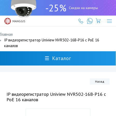
+7
-25%
(727)
Скидки на камеры
317-
61-
61
MANGGIS
Главная
IP видеорегистратор Uniview NVR502-16B-P16 с PoE 16
каналов
Каталог
Назад
IP видеорегистратор Uniview NVR502-16B-P16 с
PoE 16 каналов