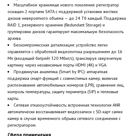
Масштабное хранилище нового поколения: регистратор
оснащен 2 портами SATA с поддержкой установки жестких
дисков невероятного объема — до 24 Тб каждый. Поддержка
RAID 1, резервного хранения (Redundant Storage) и
группировки дисков гарантируют максимальную безопасность
архива.
Бескомпромиссная детализация: устройство легко
справляется с обработкой видеопотока разрешением до 16
Мп (входящий битрейт 320 Мбит/с), транслируя сверхчеткую
картинку через независимые порты HDMI (4K) и VGA.
Продвинутая аналитика (Smart by IPC): аппаратная
поддержка смарт-функций с совместимых камер, включая
распознавание автомобильных номеров (LPR), сравнение лиц,
контроль температуры, защиту периметра (SIP) и тепловые
карты.
Сетевая отказоустойчивость: встроенная технология ANR
автоматически восстанавливает видеозаписи с SD-карт самих
камер в случае временного обрыва сетевого соединения с
регистратором.
Сфера применения