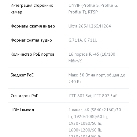
Интеграция сторонних
ONVIF (Profile S, Profile G,
камер
Profile T), RTSP
Форматы сжатия видео
Ultra 265/H.265/H.264
Формат сжатия аудио
G.711A, G.711U
Количество PoE портов
16 портов RJ-45 (10/100
Мбит/с)
Бюджет PoE
Макс. 30 Вт на порт, общая до
240 Вт
Стандарты PoE
IEEE 802.3at, IEEE 802.3af
HDMI выход
1 канал, 4K (3840×2160)/30
Гц, 1920×1080/60 Гц,
1920×1080/50 Гц,
1600×1200/60 Гц,
1280×1024/60 Гц,