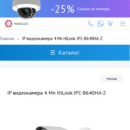
+7
-25%
(727)
Скидки на камеры
317-
61-
61
MANGGIS
Главная
IP видеокамера 4 Мп HiLook IPC-B640HA-Z
Каталог
Назад
IP видеокамера 4 Мп HiLook IPC-B640HA-Z