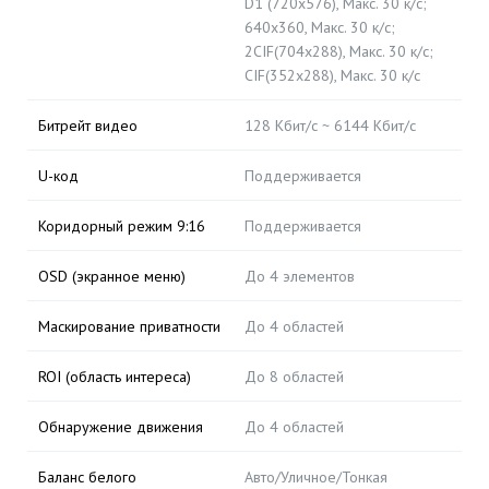
D1 (720x576), Макс. 30 к/с;
640x360, Макс. 30 к/с;
2CIF(704x288), Макс. 30 к/с;
CIF(352x288), Макс. 30 к/с
Битрейт видео
128 Кбит/с ~ 6144 Кбит/с
U-код
Поддерживается
Коридорный режим 9:16
Поддерживается
OSD (экранное меню)
До 4 элементов
Маскирование приватности
До 4 областей
ROI (область интереса)
До 8 областей
Обнаружение движения
До 4 областей
Баланс белого
Авто/Уличное/Тонкая