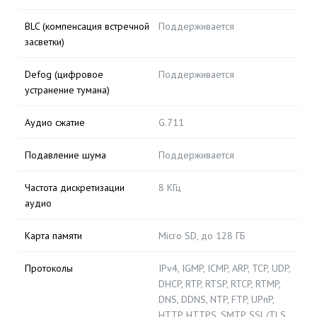
BLC (компенсация встречной
Поддерживается
засветки)
Defog (цифровое
Поддерживается
устранение тумана)
Аудио сжатие
G.711
Подавление шума
Поддерживается
Частота дискретизации
8 КГц
аудио
Карта памяти
Micro SD, до 128 ГБ
Протоколы
IPv4, IGMP, ICMP, ARP, TCP, UDP,
DHCP, RTP, RTSP, RTCP, RTMP,
DNS, DDNS, NTP, FTP, UPnP,
HTTP, HTTPS, SMTP, SSL/TLS,