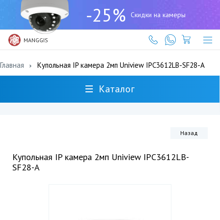
+7
-25%
(727)
Скидки на камеры
317-
61-
61
MANGGIS
Главная
Купольная IP камера 2мп Uniview IPC3612LB-SF28-A
Каталог
Назад
Купольная IP камера 2мп Uniview IPC3612LB-
SF28-A