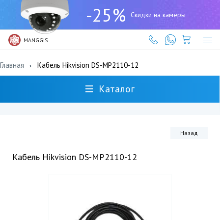
+7
-25%
(727)
Скидки на камеры
317-
61-
61
MANGGIS
Главная
Кабель Hikvision DS-MP2110-12
Каталог
Назад
Кабель Hikvision DS-MP2110-12