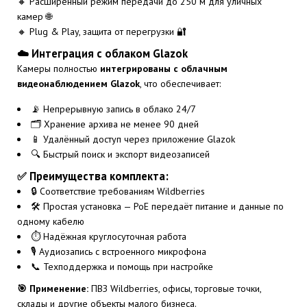
🔸 Расширенный режим передачи до 250 м для уличных
камер 🌐
🔸 Plug & Play, защита от перегрузки 🔐
☁️ Интеграция с облаком Glazok
Камеры полностью
интегрированы с облачным
видеонаблюдением Glazok
, что обеспечивает:
📡 Непрерывную запись в облако 24/7
🗂 Хранение архива не менее 90 дней
📱 Удалённый доступ через приложение Glazok
🔍 Быстрый поиск и экспорт видеозаписей
✅ Преимущества комплекта:
🔒 Соответствие требованиям Wildberries
🛠 Простая установка — PoE передаёт питание и данные по
одному кабелю
⏱ Надёжная круглосуточная работа
🎙 Аудиозапись с встроенного микрофона
📞 Техподдержка и помощь при настройке
🎯 Применение:
ПВЗ Wildberries, офисы, торговые точки,
склады и другие объекты малого бизнеса.